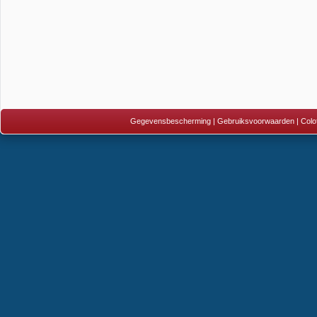
Gegevensbescherming
|
Gebruiksvoorwaarden
|
Colo