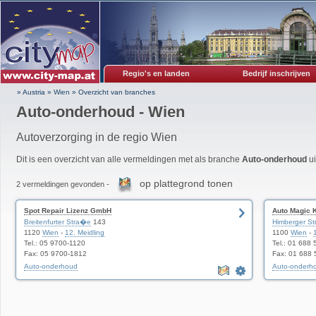
Regio's en landen
Bedrijf inschrijven
» Austria
»
Wien
»
Overzicht van branches
Auto-onderhoud - Wien
Autoverzorging in de regio Wien
Dit is een overzicht van alle vermeldingen met als branche
Auto-onderhoud
ui
op plattegrond tonen
2 vermeldingen gevonden -
Spot Repair Lizenz GmbH
Auto Magic 
Breitenfurter Stra�e
143
Himberger S
1120
Wien
-
12. Meidling
1100
Wien
-
Tel.: 05 9700-1120
Tel.: 01 688 
Fax: 05 9700-1812
Fax: 01 688 
Auto-onderhoud
Auto-onderh