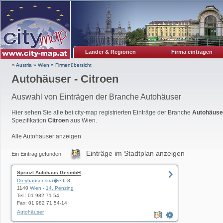
Länder & Regionen
Firma eintragen
» Austria
»
Wien
»
Firmenübersicht
Autohäuser - Citroen
Auswahl von Einträgen der Branche Autohäuser
Hier sehen Sie alle bei city-map registrierten Einträge der Branche
Autohäuse
Spezifikation
Citroen
aus Wien.
Alle Autohäuser anzeigen
Einträge im Stadtplan anzeigen
Ein Eintrag gefunden -
Sprinzl Autohaus GesmbH
Dreyhausenstra�e
6-8
1140
Wien
-
14. Penzing
Tel.: 01 982 71 54
Fax: 01 982 71 54-14
Autohäuser