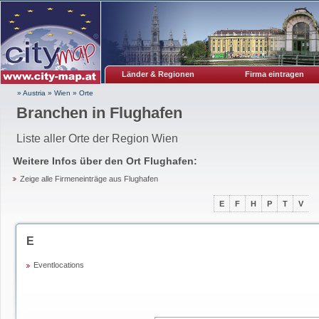
Länder & Regionen
Firma eintragen
» Austria
»
Wien
»
Orte
Branchen in Flughafen
Liste aller Orte der Region Wien
Weitere Infos über den Ort
Flughafen
:
Zeige alle Firmeneinträge aus Flughafen
E
F
H
P
T
V
E
Eventlocations