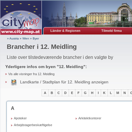
Länder & Regionen
Tilmeld firma
» Austria
»
Wien
»
Byer
Brancher i 12. Meidling
Liste over tilstedeværende brancher i den valgte by
Yderligere infos om byen "
12. Meidling
":
Vis alle visninger fra 12. Meidling
Landkarte / Stadtplan für 12. Meidling anzeigen
A
B
C
D
E
F
G
H
I
K
L
M
N
A
Apoteker
Arkitektkontorer
Arbejdstagerbeskæftigelse