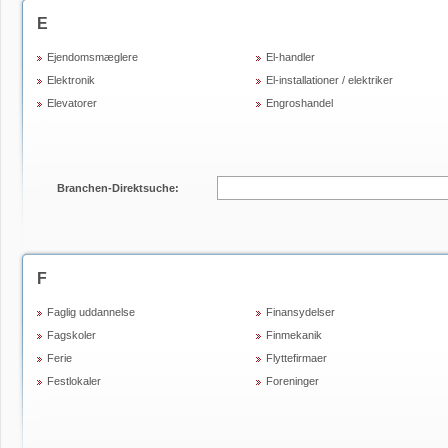
E
Ejendomsmæglere
El-handler
Elektronik
El-installationer / elektriker
Elevatorer
Engroshandel
Branchen-Direktsuche:
F
Faglig uddannelse
Finansydelser
Fagskoler
Finmekanik
Ferie
Flyttefirmaer
Festlokaler
Foreninger