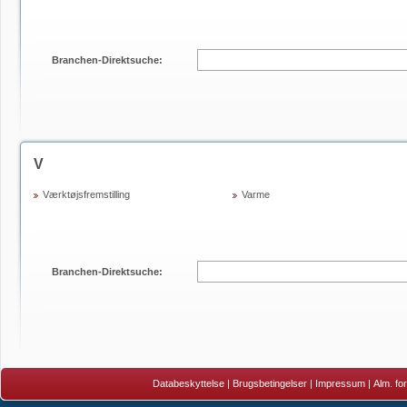
Branchen-Direktsuche:
V
Værktøjsfremstilling
Varme
Branchen-Direktsuche:
Databeskyttelse
|
Brugsbetingelser
|
Impressum
|
Alm. fo