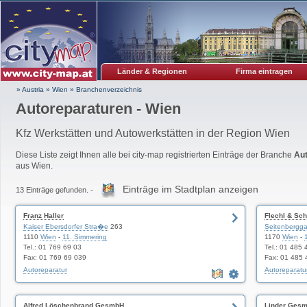
Länder & Regionen
Firma eintragen
» Austria
»
Wien
»
Branchenverzeichnis
Autoreparaturen - Wien
Kfz Werkstätten und Autowerkstätten in der Region Wien
Diese Liste zeigt Ihnen alle bei city-map registrierten Einträge der Branche
Aut
aus Wien.
Einträge im Stadtplan anzeigen
13 Einträge gefunden. -
Franz Haller
Flechl & S
Kaiser Ebersdorfer Stra�e
263
Seitenbergg
1110
Wien
-
11. Simmering
1170
Wien
-
Tel.: 01 769 69 03
Tel.: 01 485 
Fax: 01 769 69 039
Fax: 01 485 
Autoreparatur
Autoreparatu
Alfred Löschenbrand GesmbH
Linder Ges