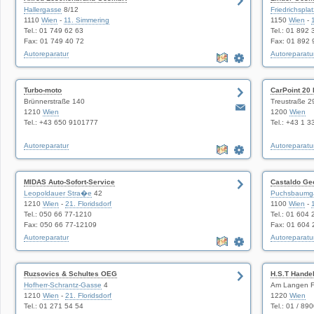
Hallergasse
8/12
Friedrichsplat
1110
Wien
-
11. Simmering
1150
Wien
-
Tel.: 01 749 62 63
Tel.: 01 892 
Fax: 01 749 40 72
Fax: 01 892 
Autoreparatur
Autoreparatu
Turbo-moto
CarPoint 20
Brünnerstraße 140
Treustraße 2
1210
Wien
1200
Wien
Tel.: +43 650 9101777
Tel.: +43 1 
Autoreparatur
Autoreparatu
MIDAS Auto-Sofort-Service
Castaldo Ge
Leopoldauer Stra�e
42
Puchsbaumg
1210
Wien
-
21. Floridsdorf
1100
Wien
-
Tel.: 050 66 77-1210
Tel.: 01 604 
Fax: 050 66 77-12109
Fax: 01 604 
Autoreparatur
Autoreparatu
Ruzsovics & Schultes OEG
H.S.T Hande
Hofherr-Schrantz-Gasse
4
Am Langen F
1210
Wien
-
21. Floridsdorf
1220
Wien
Tel.: 01 271 54 54
Tel.: 01 / 89