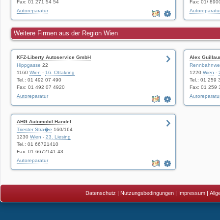
Fax: 01 271 54 54
Fax: 01/ 89
Autoreparatur
Autoreparatu
Weitere Firmen aus der Region Wien
KFZ-Liberty Autoservice GmbH
Alex Guilla
Hippgasse
22
Rennbahnwe
1160
Wien
-
16. Ottakring
1220
Wien
-
Tel.: 01 492 07 490
Tel.: 01 259 
Fax: 01 492 07 4920
Fax: 01 259 
Autoreparatur
Autoreparatu
AHG Automobil Handel
Triester Stra�e
160/164
1230
Wien
-
23. Liesing
Tel.: 01 66721410
Fax: 01 6672141-43
Autoreparatur
Datenschutz
|
Nutzungsbedingungen
|
Impressum
|
All