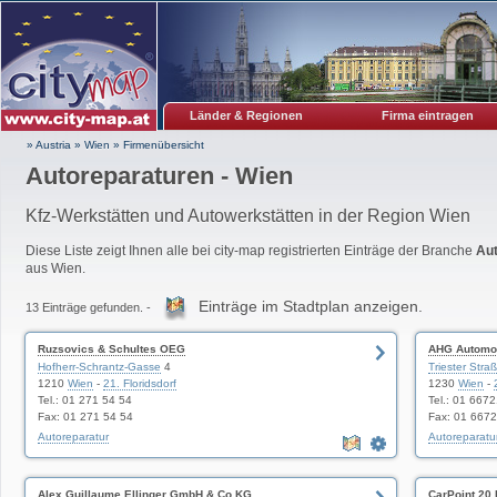
Länder & Regionen
Firma eintragen
» Austria
»
Wien
»
Firmenübersicht
Autoreparaturen - Wien
Kfz-Werkstätten und Autowerkstätten in der Region Wien
Diese Liste zeigt Ihnen alle bei city-map registrierten Einträge der Branche
Aut
aus Wien.
Einträge im Stadtplan anzeigen.
13 Einträge gefunden. -
Ruzsovics & Schultes OEG
AHG Automob
Hofherr-Schrantz-Gasse
4
Triester Stra
1210
Wien
-
21. Floridsdorf
1230
Wien
-
Tel.: 01 271 54 54
Tel.: 01 667
Fax: 01 271 54 54
Fax: 01 667
Autoreparatur
Autoreparatu
Alex Guillaume Ellinger GmbH & Co KG
CarPoint 20