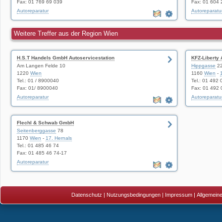
Fax: 01 769 69 039
Fax: 01 604 
Autoreparatur
Autoreparatu
Weitere Treffer aus der Region Wien
H.S.T Handels GmbH Autoservicestation
KFZ-Liberty
Am Langen Felde 10
Hippgasse
2
1220
Wien
1160
Wien
-
Tel.: 01 / 8900040
Tel.: 01 492
Fax: 01/ 8900040
Fax: 01 492 
Autoreparatur
Autoreparatu
Flechl & Schwab GmbH
Seitenberggasse
78
1170
Wien
-
17. Hernals
Tel.: 01 485 46 74
Fax: 01 485 46 74-17
Autoreparatur
Datenschutz
|
Nutzungsbedingungen
|
Impressum
|
Allgemein