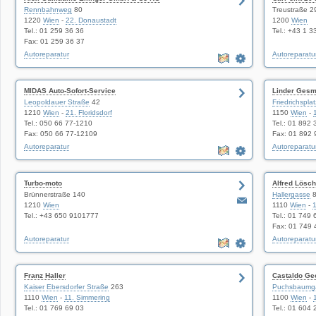
Rennbahnweg
80
Treustraße 2
1220
Wien
-
22. Donaustadt
1200
Wien
Tel.: 01 259 36 36
Tel.: +43 1 
Fax: 01 259 36 37
Autoreparatur
Autoreparatu
MIDAS Auto-Sofort-Service
Linder Ges
Leopoldauer Straße
42
Friedrichsplat
1210
Wien
-
21. Floridsdorf
1150
Wien
-
Tel.: 050 66 77-1210
Tel.: 01 892 
Fax: 050 66 77-12109
Fax: 01 892 
Autoreparatur
Autoreparatu
Turbo-moto
Alfred Lös
Brünnerstraße 140
Hallergasse
8
1210
Wien
1110
Wien
-
1
Tel.: +43 650 9101777
Tel.: 01 749 
Fax: 01 749 
Autoreparatur
Autoreparatu
Franz Haller
Castaldo Ge
Kaiser Ebersdorfer Straße
263
Puchsbaumg
1110
Wien
-
11. Simmering
1100
Wien
-
Tel.: 01 769 69 03
Tel.: 01 604 