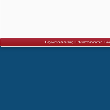
Gegevensbescherming
|
Gebruiksvoorwaarden
|
Colo