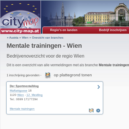
Regio's en landen
Bedrijf inschrijven
» Austria
»
Wien
»
Overzicht van branches
Mentale trainingen - Wien
Bedrijvenoverzicht voor de regio Wien
Dit is een overzicht van alle vermeldingen met als branche
Mentale trainingen
op plattegrond tonen
1 inschrijving gevonden -
Der Sportmentalblog
Malfattigasse
16
1120
Wien
-
12. Meidling
Tel.: 0699 17177294
Mentale trainingen