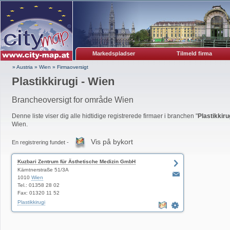
Markedspladser
Tilmeld firma
» Austria
»
Wien
»
Firmaoversigt
Plastikkirugi - Wien
Brancheoversigt for område Wien
Denne liste viser dig alle hidtidige registrerede firmaer i branchen "
Plastikkiru
Wien.
Vis på bykort
En registrering fundet -
Kuzbari Zentrum für Ästhetische Medizin GmbH
Kärntnerstraße 51/3A
1010
Wien
Tel.: 01358 28 02
Fax: 01320 11 52
Plastikkirugi