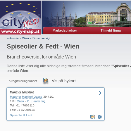
Markedspladser
Tilmeld firma
» Austria
»
Wien
»
Firmaoversigt
Spiseolier & Fedt - Wien
Brancheoversigt for område Wien
Denne liste viser dig alle hidtidige registrerede firmaer i branchen "
Spiseolier 
område Wien.
Vis på bykort
En registrering fundet -
Mautner Markhof
Mautner-Markhof-Gasse
39-41/1
1110
Wien
-
11. Simmering
Tel.: 01 47009110
Fax: 01 47009114
Spiseolie & Fedt