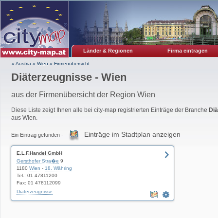
Länder & Regionen
Firma eintragen
» Austria
»
Wien
»
Firmenübersicht
Diäterzeugnisse - Wien
aus der Firmenübersicht der Region Wien
Diese Liste zeigt Ihnen alle bei city-map registrierten Einträge der Branche
Diä
aus Wien.
Einträge im Stadtplan anzeigen
Ein Eintrag gefunden -
E.L.F.Handel GmbH
Gersthofer Stra�e
9
1180
Wien
-
18. Währing
Tel.: 01 47811200
Fax: 01 478112099
Diäterzeugnisse