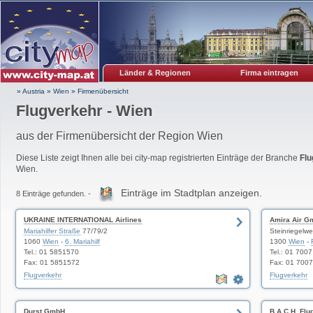
Länder & Regionen
Firma eintragen
» Austria
»
Wien
»
Firmenübersicht
Flugverkehr - Wien
aus der Firmenübersicht der Region Wien
Diese Liste zeigt Ihnen alle bei city-map registrierten Einträge der Branche
Flu
Wien.
Einträge im Stadtplan anzeigen.
8 Einträge gefunden. -
UKRAINE INTERNATIONAL Airlines
Amira Air 
Mariahilfer Straße
77/79/2
Steinriegelw
1060
Wien
-
6. Mariahilf
1300
Wien
-
Tel.: 01 5851570
Tel.: 01 700
Fax: 01 5851572
Fax: 01 7007
Flugverkehr
Flugverkehr
Durst GmbH
B.A.C.H. Fl