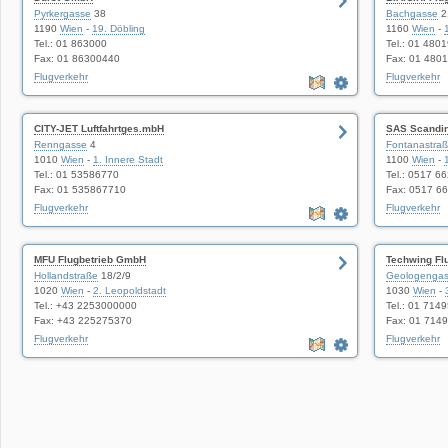
Pyrkergasse
38
Bachgasse
2
1190
Wien
-
19. Döbling
1160
Wien
-
Tel.: 01 863000
Tel.: 01 480
Fax: 01 86300440
Fax: 01 480
Flugverkehr
Flugverkehr
CITY-JET Luftfahrtges.mbH
SAS Scandin
Renngasse
4
Fontanastra
1010
Wien
-
1. Innere Stadt
1100
Wien
-
Tel.: 01 53586770
Tel.: 0517 6
Fax: 01 535867710
Fax: 0517 6
Flugverkehr
Flugverkehr
MFU Flugbetrieb GmbH
Techwing Fl
Hollandstraße
18/2/9
Geologenga
1020
Wien
-
2. Leopoldstadt
1030
Wien
-
Tel.: +43 2253000000
Tel.: 01 714
Fax: +43 225275370
Fax: 01 714
Flugverkehr
Flugverkehr