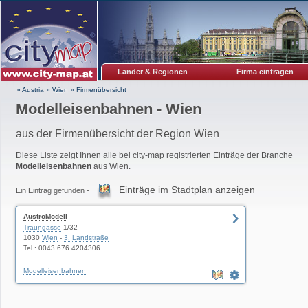
Länder & Regionen
Firma eintragen
» Austria
»
Wien
»
Firmenübersicht
Modelleisenbahnen - Wien
aus der Firmenübersicht der Region Wien
Diese Liste zeigt Ihnen alle bei city-map registrierten Einträge der Branche
Modelleisenbahnen
aus Wien.
Einträge im Stadtplan anzeigen
Ein Eintrag gefunden -
AustroModell
Traungasse
1/32
1030
Wien
-
3. Landstraße
Tel.: 0043 676 4204306
Modelleisenbahnen