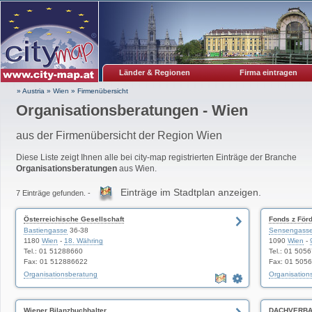
Länder & Regionen
Firma eintragen
» Austria
»
Wien
»
Firmenübersicht
Organisationsberatungen - Wien
aus der Firmenübersicht der Region Wien
Diese Liste zeigt Ihnen alle bei city-map registrierten Einträge der Branche
Organisationsberatungen
aus Wien.
Einträge im Stadtplan anzeigen.
7 Einträge gefunden. -
Österreichische Gesellschaft
Fonds z För
Bastiengasse
36-38
Sensengass
1180
Wien
-
18. Währing
1090
Wien
-
Tel.: 01 51288660
Tel.: 01 505
Fax: 01 512886622
Fax: 01 505
Organisationsberatung
Organisation
Wiener Bilanzbuchhalter
DACHVERB