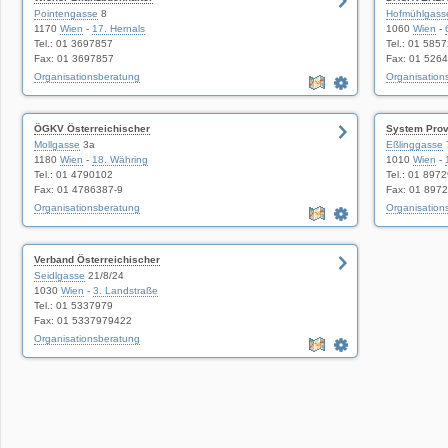
Pointengasse
8
Hofmühlgass
1170
Wien
-
17. Hernals
1060
Wien
-
Tel.: 01 3697857
Tel.: 01 585
Fax: 01 3697857
Fax: 01 526
Organisationsberatung
Organisation
ÖGKV Österreichischer
System Provi
Mollgasse
3a
Eßlinggasse
1180
Wien
-
18. Währing
1010
Wien
-
Tel.: 01 4790102
Tel.: 01 897
Fax: 01 4786387-9
Fax: 01 897
Organisationsberatung
Organisation
Verband Österreichischer
Seidlgasse
21/8/24
1030
Wien
-
3. Landstraße
Tel.: 01 5337979
Fax: 01 5337979422
Organisationsberatung