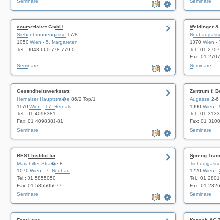
Seminare
Seminare
courseticket GmbH
Weidinger & 
Siebenbrunnengasse
17/8
Neubaugass
1050
Wien
-
5. Margareten
1070
Wien
-
Tel.: 0043 660 778 779 0
Tel.: 01 270
Fax: 01 270
Seminare
Seminare
Gesundheitswerkstatt
Zentrum f. B
Hernalser Hauptstra�e
86/2 Top/1
Augasse
2-6
1170
Wien
-
17. Hernals
1090
Wien
-
Tel.: 01 4098381
Tel.: 01 313
Fax: 01 4098381-81
Fax: 01 310
Seminare
Seminare
BEST Institut für
Spreng Trai
Mariahilfer Stra�e
8
Tschudigass
1070
Wien
-
7. Neubau
1220
Wien
-
Tel.: 01 5855050
Tel.: 01 280
Fax: 01 585505077
Fax: 01 282
Seminare
Seminare
Fast Lane
Kapsch AG T