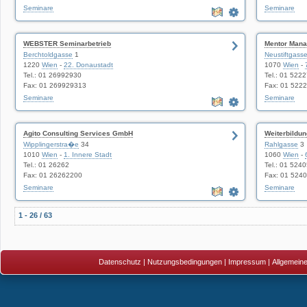
Seminare
Seminare
WEBSTER Seminarbetrieb
Mentor Mana
Berchtoldgasse
1
Neustiftgass
1220
Wien
-
22. Donaustadt
1070
Wien
-
Tel.: 01 26992930
Tel.: 01 522
Fax: 01 269929313
Fax: 01 522
Seminare
Seminare
Agito Consulting Services GmbH
Weiterbildu
Wipplingerstra�e
34
Rahlgasse
3
1010
Wien
-
1. Innere Stadt
1060
Wien
-
Tel.: 01 26262
Tel.: 01 524
Fax: 01 26262200
Fax: 01 524
Seminare
Seminare
1 - 26 / 63
Datenschutz
|
Nutzungsbedingungen
|
Impressum
|
Allgemein