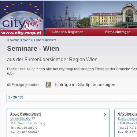
Länder & Regionen
Firma eintragen
» Austria
»
Wien
»
Firmenübersicht
Seminare - Wien
aus der Firmenübersicht der Region Wien
Diese Liste zeigt Ihnen alle bei city-map registrierten Einträge der Branche
Se
Wien.
Einträge im Stadtplan anzeigen
63 Einträge gefunden. -
1 - 26 / 63
Braun Roman GmbH
GFO Gesellsc
Linzer Stra�e
77
Darnautgass
1140
Wien
-
14. Penzing
1120
Wien
-
Tel.: 01 9851060-0
Tel.: 01 717
Fax: 01 9851060-90
Fax: 01 717