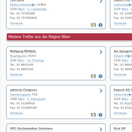
Modecenterstra�e
14/B/4
Liebenstra�
1030
Wien
-
3. Landstraße
1120
Wien
-
Tel.: 01 70795380
Tel.: 01 319
Fax: 01 707953820
Fax: 01 319
Seminare
Seminare
Weitere Treffer aus der Region Wien
Wolfgang RONZAL
Am Spiegeln
Bujattigasse
15A/3
Johann-H�rb
1140
Wien
-
14. Penzing
1230
Wien
-
Tel.: 01 9853145
Tel.: 01 889
Fax: 01 9853145
Fax: 01 889
Seminare
Seminare
admicos.Congress
Kapsch AG T
Garnisongasse
7/22
Liebenstra�
1090
Wien
-
9. Alsergrund
1120
Wien
-
Tel.: 01 51280910
Tel.: 01 8111
Fax: 01 512809180
Fax: 01 811
Seminare
Seminare
SPC Gschwandtner Seminare
Kick Off