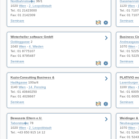
Nordbahnstra�e
36/1
Gassmannst
1020
Wien
-
2. Leopoldstadt
1120
Wien
-
Tel.: 01 21423000
Tel.: 01 710
Fax: 01 2142309
Fax: 01 710
Seminare
Seminare
Winterheller software GmbH
Business Ci
Goldeggasse
2
Andreasgass
1040
Wien
-
4. Wieden
1070
Wien
-
Tel.: 01 8775107
Tel.: 01 522
Fax: 01 8795487
Fax: 01 522
Seminare
Seminare
Kuzio-Consulting Business &
PLATIVIO mo
Hadikgasse
100a/4
Laxenburger
1140
Wien
-
14. Penzing
1100
Wien
-
Tel.: 01 40840250
Tel.: 01 600
Fax: 01 4028667
Fax: 01 600
Seminare
Seminare
Bewusste Eltern e.U.
Weidinger & 
Taborstra�e
78
Neubaugass
1020
Wien
-
2. Leopoldstadt
1070
Wien
-
Tel.: +43 650 915 14 12
Tel.: 01 524
Fax: 01 524