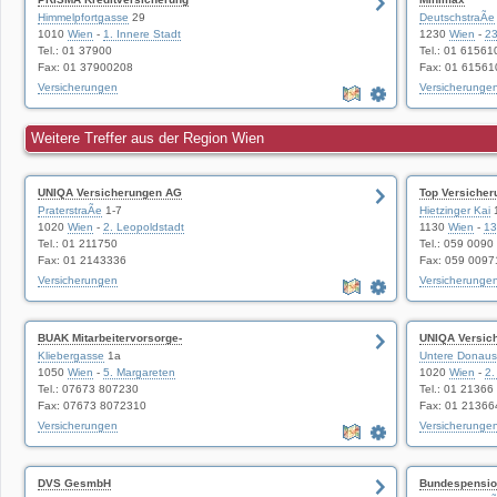
Himmelpfortgasse
29
DeutschstraÃe
1010
Wien
-
1. Innere Stadt
1230
Wien
-
23
Tel.: 01 37900
Tel.: 01 61561
Fax: 01 37900208
Fax: 01 6156
Versicherungen
Versicherunge
Weitere Treffer aus der Region Wien
UNIQA Versicherungen AG
Top Versiche
PraterstraÃe
1-7
Hietzinger Kai
1
1020
Wien
-
2. Leopoldstadt
1130
Wien
-
13
Tel.: 01 211750
Tel.: 059 0090
Fax: 01 2143336
Fax: 059 009
Versicherungen
Versicherunge
BUAK Mitarbeitervorsorge-
UNIQA Versic
Kliebergasse
1a
Untere Donaust
1050
Wien
-
5. Margareten
1020
Wien
-
2.
Tel.: 07673 807230
Tel.: 01 21366
Fax: 07673 8072310
Fax: 01 2136
Versicherungen
Versicherunge
DVS GesmbH
Bundespensi