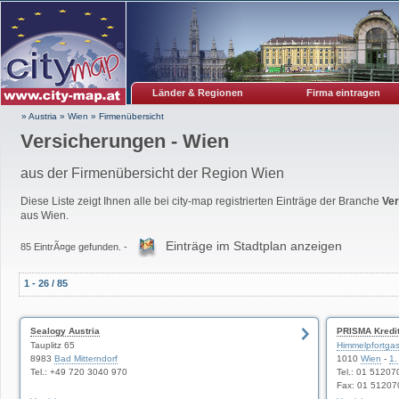
Länder & Regionen
Firma eintragen
» Austria
»
Wien
»
Firmenübersicht
Versicherungen - Wien
aus der Firmenübersicht der Region Wien
Diese Liste zeigt Ihnen alle bei city-map registrierten Einträge der Branche
Ve
aus Wien.
Einträge im Stadtplan anzeigen
85 EintrÃ¤ge gefunden. -
1 - 26 / 85
Sealogy Austria
PRISMA Kredit
Tauplitz 65
Himmelpfortga
8983
Bad Mitterndorf
1010
Wien
-
1.
Tel.: +49 720 3040 970
Tel.: 01 51207
Fax: 01 51207