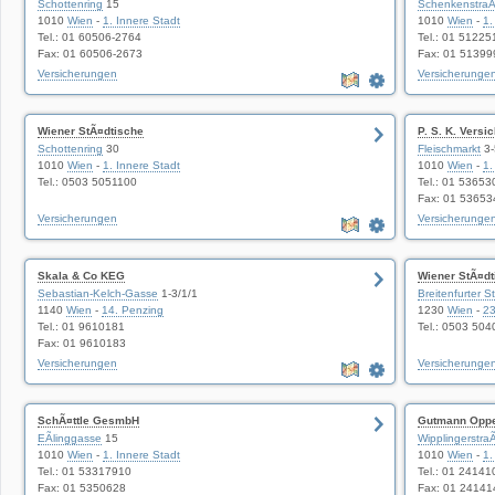
Schottenring
15
SchenkenstraÃ
1010
Wien
-
1. Innere Stadt
1010
Wien
-
1.
Tel.: 01 60506-2764
Tel.: 01 51225
Fax: 01 60506-2673
Fax: 01 51399
Versicherungen
Versicherunge
Wiener StÃ¤dtische
P. S. K. Vers
Schottenring
30
Fleischmarkt
3-
1010
Wien
-
1. Innere Stadt
1010
Wien
-
1.
Tel.: 0503 5051100
Tel.: 01 53653
Fax: 01 5365
Versicherungen
Versicherunge
Skala & Co KEG
Wiener StÃ¤dt
Sebastian-Kelch-Gasse
1-3/1/1
Breitenfurter S
1140
Wien
-
14. Penzing
1230
Wien
-
23
Tel.: 01 9610181
Tel.: 0503 50
Fax: 01 9610183
Versicherungen
Versicherunge
SchÃ¤ttle GesmbH
Gutmann Oppe
EÃlinggasse
15
WipplingerstraÃ
1010
Wien
-
1. Innere Stadt
1010
Wien
-
1.
Tel.: 01 53317910
Tel.: 01 24141
Fax: 01 5350628
Fax: 01 24141