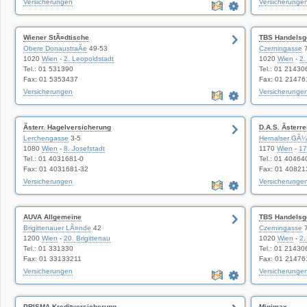
Versicherungen
Versicherunge
Wiener StÃ¤dtische
TBS Handels
Obere DonaustraÃe
49-53
Czerningasse
1020
Wien
-
2. Leopoldstadt
1020
Wien
-
2.
Tel.: 01 531390
Tel.: 01 21430
Fax: 01 5353437
Fax: 01 21476
Versicherungen
Versicherunge
Ãsterr. Hagelversicherung
D.A.S. Ãsterr
Lerchengasse
3-5
Hernalser GÃ¼r
1080
Wien
-
8. Josefstadt
1170
Wien
-
17
Tel.: 01 4031681-0
Tel.: 01 40464
Fax: 01 4031681-32
Fax: 01 40821
Versicherungen
Versicherunge
AUVA Allgemeine
TBS Handels
Brigittenauer LÃ¤nde
42
Czerningasse
1200
Wien
-
20. Brigittenau
1020
Wien
-
2.
Tel.: 01 331330
Tel.: 01 21430
Fax: 01 33133211
Fax: 01 21476
Versicherungen
Versicherunge
PRISMA Kreditversicherung
Minimax