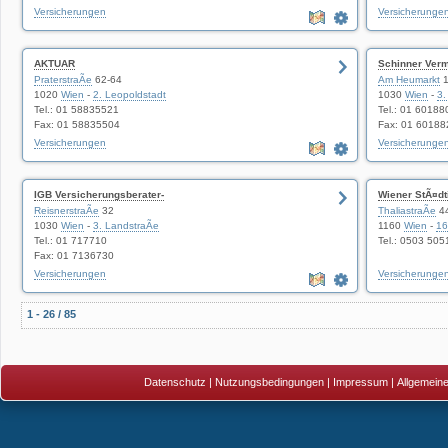
Versicherungen
Versicherunge
AKTUAR
Schinner Ver
PraterstraÃe
62-64
Am Heumarkt
1
1020
Wien
-
2. Leopoldstadt
1030
Wien
-
3.
Tel.: 01 58835521
Tel.: 01 60188
Fax: 01 58835504
Fax: 01 60188
Versicherungen
Versicherunge
IGB Versicherungsberater-
Wiener StÃ¤dt
ReisnerstraÃe
32
ThaliastraÃe
4
1030
Wien
-
3. LandstraÃe
1160
Wien
-
16
Tel.: 01 717710
Tel.: 0503 50
Fax: 01 7136730
Versicherungen
Versicherunge
1 - 26 / 85
Datenschutz
|
Nutzungsbedingungen
|
Impressum
|
Allgemein