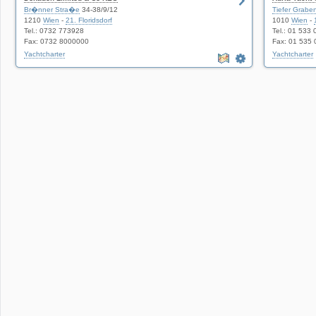
Br�nner Stra�e
34-38/9/12
Tiefer Grabe
1210
Wien
-
21. Floridsdorf
1010
Wien
-
Tel.: 0732 773928
Tel.: 01 533 
Fax: 0732 8000000
Fax: 01 535 
Yachtcharter
Yachtcharter