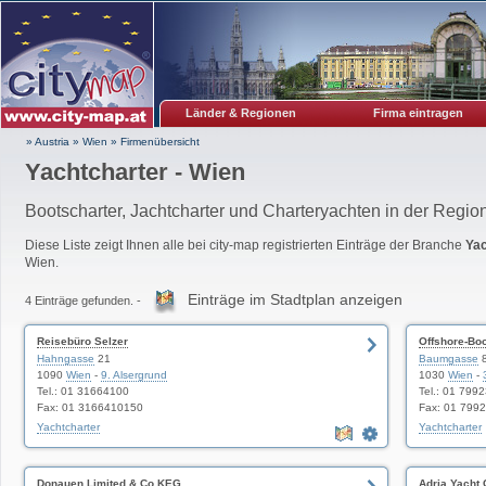
Länder & Regionen
Firma eintragen
» Austria
»
Wien
»
Firmenübersicht
Yachtcharter - Wien
Bootscharter, Jachtcharter und Charteryachten in der Regi
Diese Liste zeigt Ihnen alle bei city-map registrierten Einträge der Branche
Yac
Wien.
Einträge im Stadtplan anzeigen
4 Einträge gefunden. -
Reisebüro Selzer
Offshore-Bo
Hahngasse
21
Baumgasse
1090
Wien
-
9. Alsergrund
1030
Wien
-
Tel.: 01 31664100
Tel.: 01 799
Fax: 01 3166410150
Fax: 01 799
Yachtcharter
Yachtcharter
Donauen Limited & Co KEG
Adria Yacht