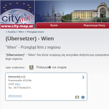
Rynki
Rejestracja firmy
» Austria
»
Wien
»
Przegląd branż
(Übersetzer) - Wien
"Wien" - Przegląd firm z regionu
"
(Übersetzer)
" - "Wien" Na liście znajdują się wszystkie dotychczas zarejestr
tego regionu.
Pokaza� na mapie
wpis znaleziono -
Intraverba e.U.
Praterstraße 45/2/8b
1020
Wien
Tel.: 067763462371
(Übersetzer)