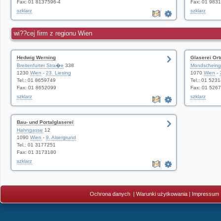
Fax: 01 8137596-4
Fax: 01 983
szklarz
szklarz
wi??cej firm z regionu Wien
Hedwig Werning
Glaserei Ort
Breitenfurter Stra�e
338
Mondscheing
1230
Wien
-
23. Liesing
1070
Wien
-
Tel.: 01 8659749
Tel.: 01 523
Fax: 01 8652099
Fax: 01 526
szklarz
szklarz
Bau- und Portalglaserei
Hahngasse
12
1090
Wien
-
9. Alsergrund
Tel.: 01 3177251
Fax: 01 3173180
szklarz
Ochrona danych
|
Warunki użytkowania
|
Impressum