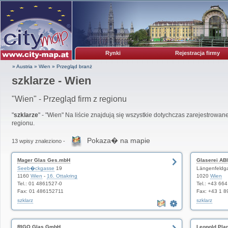
Rynki
Rejestracja firmy
» Austria
»
Wien
»
Przegląd branż
szklarze - Wien
"Wien" - Przegląd firm z regionu
"
szklarze
" - "Wien" Na liście znajdują się wszystkie dotychczas zarejestrowan
regionu.
Pokaza� na mapie
13 wpisy znaleziono -
Mager Glas Ges.mbH
Glaserei AB
Seeb�ckgasse
19
Längenfeldg
1160
Wien
-
16. Ottakring
1020
Wien
Tel.: 01 4861527-0
Tel.: +43 66
Fax: 01 486152711
Fax: +43 1 8
szklarz
szklarz
RIGO Glas GmbH
Leopold Pla