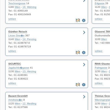
Teschnergasse
14
Erlgasse
26
1180
Wien
-
18. Währing
1120
Wien
-
Tel.: 01 4060149
Tel.: 01 815
Fax: 01 406104949
Fax: 01 815
szklarz
szklarz
Günther Reisch
Glaserei TA
Linzer Stra�e
367
Gudrunstraß
1140
Wien
-
14. Penzing
1100
Wien
Tel.: 01 4198787-0
Tel.: +43 69
Fax: 01 419878719
szklarz
szklarz
SICURTEC
RIHA Glaste
Jagdschlo�gasse
41
Palmgasse
1
1130
Wien
-
13. Hietzing
1150
Wien
-
Tel.: 01 4190391
Tel.: 01 892
Fax: 01 4190622
Fax: 01 892
szklarz
szklarz
Bazant GesmbH
Thinius Ge
Arndtstra�e
8
Wieningerpla
1120
Wien
-
12. Meidling
1150
Wien
-
Tel.: 01 8137596
Tel.: 01 982