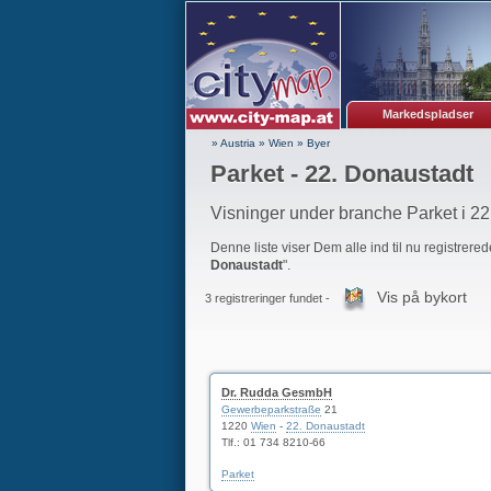
Markedspladser
» Austria
»
Wien
»
Byer
Parket - 22. Donaustadt
Visninger under branche Parket i 22
Denne liste viser Dem alle ind til nu registrer
Donaustadt
".
Vis på bykort
3 registreringer fundet -
Dr. Rudda GesmbH
Gewerbeparkstraße
21
1220
Wien
-
22. Donaustadt
Tlf.:
01 734 8210-66
Parket