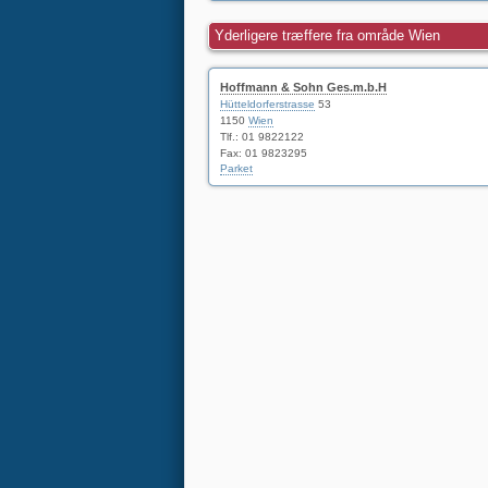
Yderligere træffere fra område Wien
Hoffmann & Sohn Ges.m.b.H
Hütteldorferstrasse
53
1150
Wien
Tlf.:
01 9822122
Fax: 01 9823295
Parket