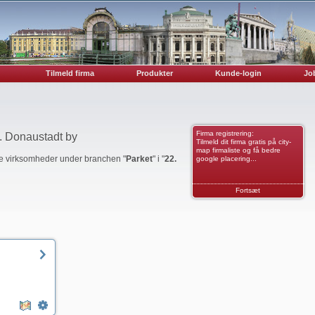
Tilmeld firma
Produkter
Kunde-login
Job
Firma registrering:
. Donaustadt by
Tilmeld dit firma gratis på city-
map firmaliste og få bedre
ede virksomheder under branchen "
Parket
" i "
22.
google placering...
Fortsæt