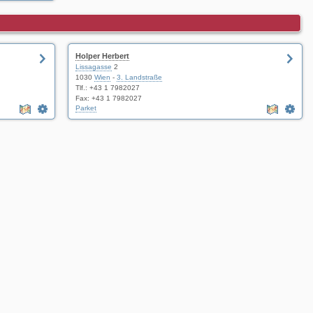
Holper Herbert
Lissagasse
2
1030
Wien
-
3. Landstraße
Tlf.:
+43 1 7982027
Fax: +43 1 7982027
Parket