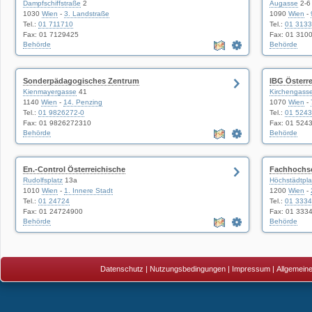
Dampfschiffstraße
2
Augasse
2-6
1030
Wien
-
3. Landstraße
1090
Wien
-
Tel.:
01 711710
Tel.:
01 3133
Fax: 01 7129425
Fax: 01 310
Behörde
Behörde
Sonderpädagogisches Zentrum
IBG Österr
Kienmayergasse
41
Kirchengass
1140
Wien
-
14. Penzing
1070
Wien
-
Tel.:
01 9826272-0
Tel.:
01 524
Fax: 01 9826272310
Fax: 01 524
Behörde
Behörde
En.-Control Österreichische
Fachhochs
Rudolfsplatz
13a
Höchstädtpla
1010
Wien
-
1. Innere Stadt
1200
Wien
-
Tel.:
01 24724
Tel.:
01 3334
Fax: 01 24724900
Fax: 01 333
Behörde
Behörde
Datenschutz
|
Nutzungsbedingungen
|
Impressum
|
Allgemein