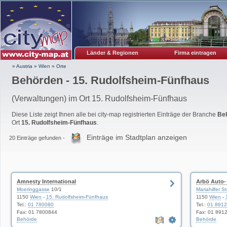
Länder & Regionen
Firma eintragen
» Austria
»
Wien
»
Orte
Behörden - 15. Rudolfsheim-Fünfhaus
(Verwaltungen) im Ort 15. Rudolfsheim-Fünfhaus
Diese Liste zeigt Ihnen alle bei city-map registrierten Einträge der Branche
Be
Ort
15. Rudolfsheim-Fünfhaus
.
Einträge im Stadtplan anzeigen
20 Einträge gefunden -
Amnesty International
Arbö Auto-
Moeringgasse
10/1
Mariahilfer S
1150
Wien
-
15. Rudolfsheim-Fünfhaus
1150
Wien
-
Tel.:
01 780080
Tel.:
01 891
Fax: 01 7800844
Fax: 01 891
Behörde
Behörde