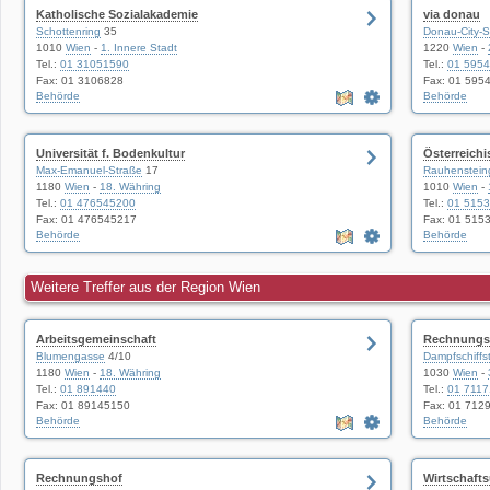
Katholische Sozialakademie
via donau
Schottenring
35
Donau-City-S
1010
Wien
-
1. Innere Stadt
1220
Wien
-
Tel.:
01 31051590
Tel.:
01 595
Fax: 01 3106828
Fax: 01 595
Behörde
Behörde
Universität f. Bodenkultur
Österreichi
Max-Emanuel-Straße
17
Rauhenstein
1180
Wien
-
18. Währing
1010
Wien
-
Tel.:
01 476545200
Tel.:
01 515
Fax: 01 476545217
Fax: 01 515
Behörde
Behörde
Weitere Treffer aus der Region Wien
Arbeitsgemeinschaft
Rechnungs
Blumengasse
4/10
Dampfschiffs
1180
Wien
-
18. Währing
1030
Wien
-
Tel.:
01 891440
Tel.:
01 7117
Fax: 01 89145150
Fax: 01 712
Behörde
Behörde
Rechnungshof
Wirtschafts