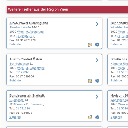
Weitere Treffer aus der Region Wien
APCS Power Clearing and
Blindenerzi
Alserbachstraße
14-16
Wittelsbachs
1090
Wien
-
9. Alsergrund
1020
Wien
-
Tel.:
01 3190701-0
Tel.:
01 7280
Fax: 01 319070170
Fax: 01 728
Behörde
Behörde
Austro Control Österr.
Staatliches 
Schnirchgasse
11
Kärntner Rin
1030
Wien
-
3. Landstraße
1010
Wien
-
Tel.:
0517 03-0
Tel.:
01 505
Fax: 0517 039106
Fax: 01 505
Behörde
Behörde
Bundesanstalt Statistik
Horizont 30
Guglgasse
13
Wohllebenga
1110
Wien
-
11. Simmering
1040
Wien
-
Tel.:
01 711280
Tel.:
01 503
Fax: 01 7156828
Fax: 01 503
Behörde
Behörde