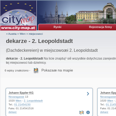
Rynki
Rejestracja firmy
» Austria
»
Wien
»
miejscowoci
dekarze - 2. Leopoldstadt
(Dachdeckereien) w miejscowoæi 2. Leopoldstadt
dekarze
-
2. Leopoldstadt
Na licie znajduj¹ siê wszystkie dotychczas zarejes
tej miejscowoci lub dzielnicy.
Pokazaæ na mapie
6 wpisy znaleziono -
Johann Eppler KG
Johann Epp
Novaragasse
13
Novaragasse
1020
Wien
-
2. Leopoldstadt
1020
Wien
-
Tel.:
01 21454150
Tel.:
01 214
Faks: 01 214541516
Faks: 01 21
dekarz
dekarz