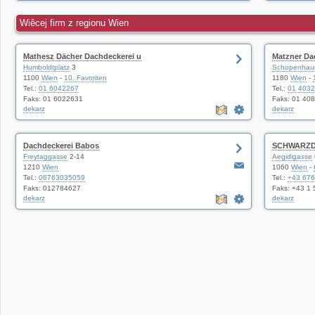
Wiêcej firm z regionu Wien
Mathesz Dächer Dachdeckerei u
Matzner D
Humboldtplatz
3
Schopenhaue
1100
Wien
-
10. Favoriten
1180
Wien
-
Tel.:
01 6042267
Tel.:
01 4032
Faks: 01 6022631
Faks: 01 40
dekarz
dekarz
Dachdeckerei Babos
SCHWARZD
Freytaggasse
2-14
Aegidigasse
1210
Wien
1060
Wien
-
Tel.:
06763035059
Tel.:
+43 67
Faks: 012784627
Faks: +43 1
dekarz
dekarz