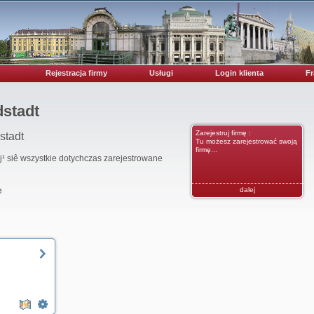
Rejestracja firmy
Usługi
Login klienta
Fr
dstadt
Zarejestruj firmę :
stadt
Tu możesz zarejestrować swoją
firmę...
uj¹ siê wszystkie dotychczas zarejestrowane
e
dalej