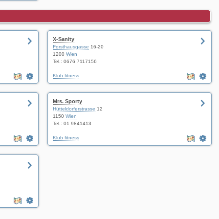
X-Sanity
Forsthausgasse
16-20
1200
Wien
Tel.:
0676 7117156
Klub fitness
Mrs. Sporty
Hütteldorferstrasse
12
1150
Wien
Tel.:
01 9841413
Klub fitness