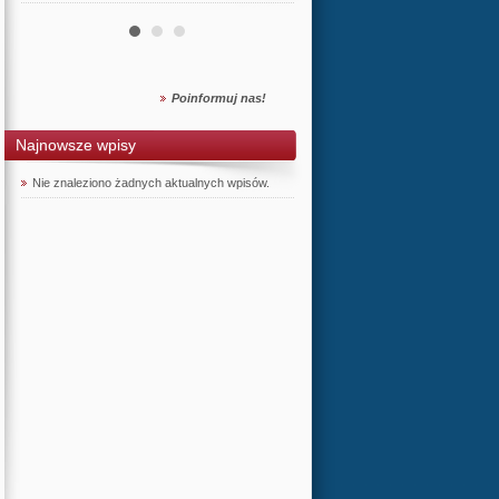
Poinformuj nas!
Najnowsze wpisy
Nie znaleziono żadnych aktualnych wpisów.