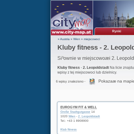
Rynki
» Austria
»
Wien
»
miejscowoci
Kluby fitness - 2. Leopol
Si³ownie w miejscowoæi 2. Leopold
Kluby fitness
-
2. Leopoldstadt
Na licie znajd
wpisy z tej miejscowoci lub dzielnicy.
Pokazaæ na mapi
6 wpisy znaleziono -
EUROGYM FIT & WELL
Große Stadtgutgasse
14
1020
Wien
-
2. Leopoldstadt
Tel.:
+43 1 8908900
Klub fitness