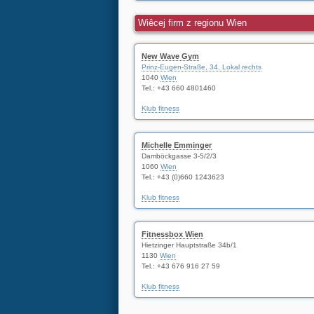
Wiêcej firm z regionu Wien
New Wave Gym
Prinz-Eugen-Straße, 34, Lokal rechts
1040
Wien
Tel.:
+43 660 4801460
Klub fitness
Michelle Emminger
Damböckgasse 3-5/2/3
1060
Wien
Tel.:
+43 (0)660 1243623
Klub fitness
Fitnessbox Wien
Hietzinger Hauptstraße 34b/1
1130
Wien
Tel.:
+43 676 916 27 59
Klub fitness