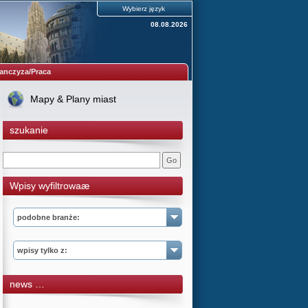
Wybierz język
08.08.2026
anczyza/Praca
Mapy & Plany miast
szukanie
Wpisy wyfiltrowaæ
podobne branże:
wpisy tylko z:
news …