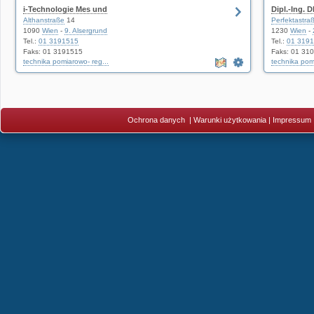
i-Technologie Mes und
Dipl.-Ing.
Althanstraße
14
Perfektastra
1090
Wien
-
9. Alsergrund
1230
Wien
-
Tel.:
01 3191515
Tel.:
01 319
Faks: 01 3191515
Faks: 01 31
technika pomiarowo- reg...
technika pomi
Ochrona danych
|
Warunki użytkowania
|
Impressum