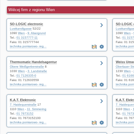
Wiêcej firm z regionu Wien
SO-LOGIC electronic
SO-LOGIC e
Lustkandlgasse
52/22
Lustkandlga
1090
Wien
-
9. Alsergrund
1090
Wien
-
Tel.:
01 3157777-11
Tel.:
01 3157
Faks: 01 315777744
Faks: 01 31
technika pomiarowo- reg...
technika pomi
Thermomatic Handelsagentur
Weiss Umwe
Obere Weißgerberstraße
8
Oberlaaer St
1030
Wien
-
3. Landstraße
1230
Wien
-
Tel.:
01 7126335-0
Tel.:
01 616
Faks: 01 712633559
Faks: 01 61
technika pomiarowo- reg...
technika pomi
K.A.T. Elektronic
K.A.T. Elek
7. Haidequerstraße
17
7. Haidequer
1110
Wien
-
11. Simmering
1110
Wien
-
Tel.:
01 7673152
Tel.:
01 767
Faks: 01 7673152100
Faks: 01 76
technika pomiarowo- reg...
technika pomi