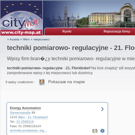
Rynki
Rejestracja firmy
» Austria
»
Wien
»
miejscowoci
techniki pomiarowo- regulacyjne - 21. Flo
Wpisy firm bran�¿y techniki pomiarowo- regulacyjne w miejs
techniki pomiarowo- regulacyjne
-
21. Floridsdorf
Na licie znajduj¹ siê wszy
zarejestrowane wpisy z tej miejscowoci lub dzielnicy.
Pokazaæ na mapie
9 wpisy znaleziono -
Energy Automation
Siemensstraße
89
1210
Wien
-
21. Floridsdorf
Tel.:
01 2568219
Faks: 01 2568219143
technika pomiarowo- reg...