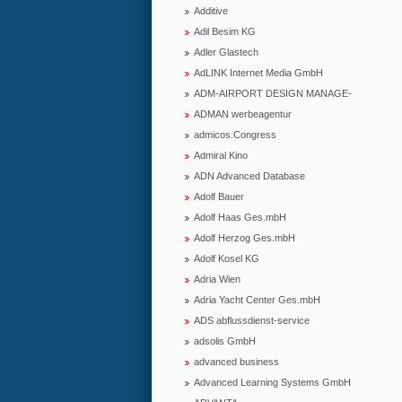
Additive
Adil Besim KG
Adler Glastech
AdLINK Internet Media GmbH
ADM-AIRPORT DESIGN MANAGE-
ADMAN werbeagentur
admicos.Congress
Admiral Kino
ADN Advanced Database
Adolf Bauer
Adolf Haas Ges.mbH
Adolf Herzog Ges.mbH
Adolf Kosel KG
Adria Wien
Adria Yacht Center Ges.mbH
ADS abflussdienst-service
adsolis GmbH
advanced business
Advanced Learning Systems GmbH