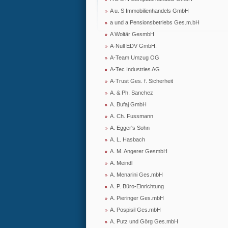
A u. S Immobilienhandels GmbH
a und a Pensionsbetriebs Ges.m.bH
A Woltär GesmbH
A-Null EDV GmbH.
A-Team Umzug OG
A-Tec Industries AG
A-Trust Ges. f. Sicherheit
A. & Ph. Sanchez
A. Bufaj GmbH
A. Ch. Fussmann
A. Egger's Sohn
A. L. Hasbach
A. M. Angerer GesmbH
A. Meindl
A. Menarini Ges.mbH
A. P. Büro-Einrichtung
A. Pieringer Ges.mbH
A. Pospisil Ges.mbH
A. Putz und Görg Ges.mbH