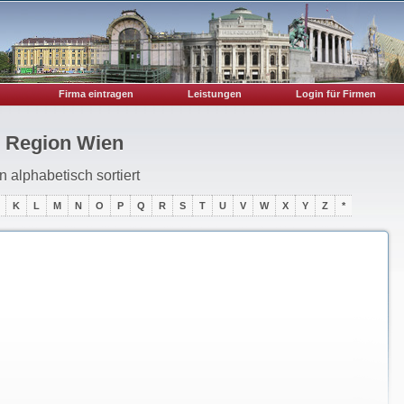
Firma eintragen
Leistungen
Login für Firmen
r Region Wien
 alphabetisch sortiert
K
L
M
N
O
P
Q
R
S
T
U
V
W
X
Y
Z
*