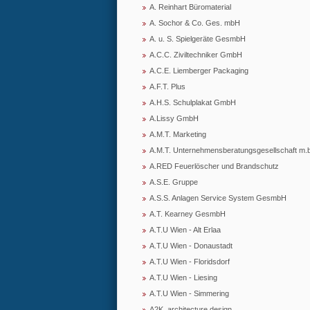
A. Reinhart Büromaterial
A. Sochor & Co. Ges. mbH
A. u. S. Spielgeräte GesmbH
A.C.C. Ziviltechniker GmbH
A.C.E. Liemberger Packaging
A.F.T. Plus
A.H.S. Schulplakat GmbH
A.Lissy GmbH
A.M.T. Marketing
A.M.T. Unternehmensberatungsgesellschaft m.b
A.RED Feuerlöscher und Brandschutz
A.S.E. Gruppe
A.S.S. Anlagen Service System GesmbH
A.T. Kearney GesmbH
A.T.U Wien - Alt Erlaa
A.T.U Wien - Donaustadt
A.T.U Wien - Floridsdorf
A.T.U Wien - Liesing
A.T.U Wien - Simmering
A2K_architecture design