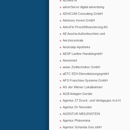
ADVANTA
adverServe digital advertising
ADViCUM Consulting GmbH
Advisory Invest GmbH
AdvoFin Prozeßfinanzierung AG
AE Austria Außenleuchten und
Aerztezentrale
Aeskulap-Apotheke
AESP Lanline HandelsgmbH
Aestomed
aetas Ziviltechniker GmbH
aETC EDV-DienstleistungsgmbH
AFS Franchise-Systeme GmbH
AG der Wiener Lokalbahnen
AGB Anlagen-Geräte
Agentur 27 Druck- und Verlagsges.m.b.H
Agentur Dr Neureiter
AGENTUR MEILENSTEIN
Agentur Phänomina
Agentur Schanda Ges.mbH