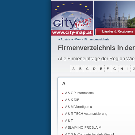
Länder & Regionen
» Austria
»
Wien
»
Firmenverzeichnis
Firmenverzeichnis in de
Alle Firmeneinträge der Region Wien
A
B
C
D
E
F
G
H
I
J
A
A & GP International
A & K DIE
A & M Vermögen u
A & R TECH Automatisierung
A & T
A BLAIM NO PROBLAIM
A C S N Computerhandels GmbH