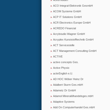
Ackerhelden
ACO Integral-Elektronik GesmbH
ACOM Systeme GmbH
ACP IT Solutions GmbH
ACR Electronics Europe GmbH
ACREDO Financial
Acrylstudio Wagner GmbH
Acryplex Kunststofftechnik GmbH
ACT Servicestelle
ACT Management Consulting GmbH
ACTIVE
active concepts Ges.
Active Physio
activEnglish e.U.
AD HOC Wöber Heinz Dr
Adalbert Sturm Ges.mbH
Adametz Dr GmbH
Adamol Mineralölhandelsges.mbH
Adaptive Systems
Add On Computerhandel Ges.mbH