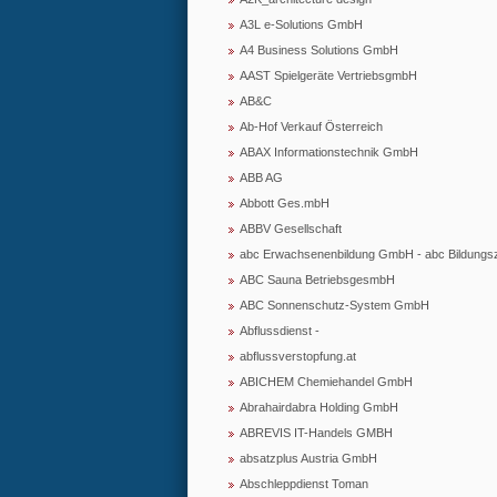
A3L e-Solutions GmbH
A4 Business Solutions GmbH
AAST Spielgeräte VertriebsgmbH
AB&C
Ab-Hof Verkauf Österreich
ABAX Informationstechnik GmbH
ABB AG
Abbott Ges.mbH
ABBV Gesellschaft
abc Erwachsenenbildung GmbH - abc Bildungs
ABC Sauna BetriebsgesmbH
ABC Sonnenschutz-System GmbH
Abflussdienst -
abflussverstopfung.at
ABICHEM Chemiehandel GmbH
Abrahairdabra Holding GmbH
ABREVIS IT-Handels GMBH
absatzplus Austria GmbH
Abschleppdienst Toman