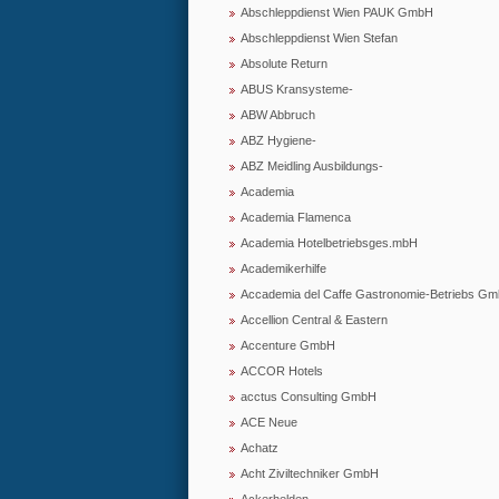
Abschleppdienst Wien PAUK GmbH
Abschleppdienst Wien Stefan
Absolute Return
ABUS Kransysteme-
ABW Abbruch
ABZ Hygiene-
ABZ Meidling Ausbildungs-
Academia
Academia Flamenca
Academia Hotelbetriebsges.mbH
Academikerhilfe
Accademia del Caffe Gastronomie-Betriebs G
Accellion Central & Eastern
Accenture GmbH
ACCOR Hotels
acctus Consulting GmbH
ACE Neue
Achatz
Acht Ziviltechniker GmbH