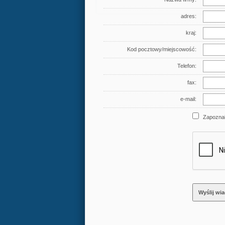
adres:
kraj:
Kod pocztowy/miejscowość:
Telefon:
fax:
e-mail:
Zapoznał