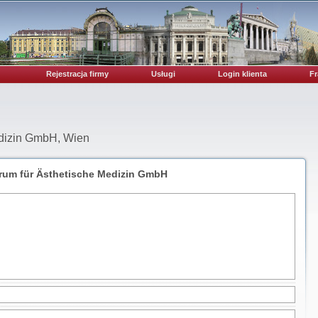
Rejestracja firmy
Usługi
Login klienta
Fr
edizin GmbH, Wien
rum für Ästhetische Medizin GmbH