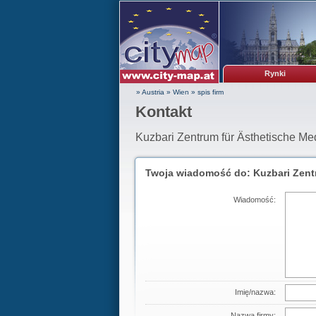
Rynki
» Austria
»
Wien
»
spis firm
Kontakt
Kuzbari Zentrum für Ästhetische M
Twoja wiadomość do: Kuzbari Zent
Wiadomość:
Imię/nazwa:
Nazwa firmy: