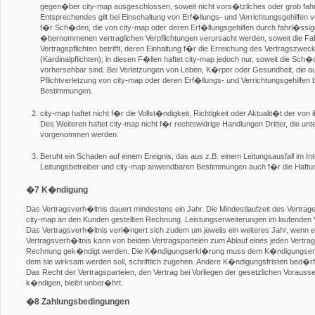
gegen�ber city-map ausgeschlossen, soweit nicht vors�tzliches oder grob fahr
Entsprechendes gilt bei Einschaltung von Erf�llungs- und Verrichtungsgehilfen v
f�r Sch�den, die von city-map oder deren Erf�llungsgehilfen durch fahrl�ssige
�bernommenen vertraglichen Verpflichtungen verursacht werden, soweit die Fah
Vertragspflichten betrifft, deren Einhaltung f�r die Erreichung des Vertragszwe
(Kardinalpflichten); in diesen F�llen haftet city-map jedoch nur, soweit die Sc
vorhersehbar sind. Bei Verletzungen von Leben, K�rper oder Gesundheit, die au
Pflichtverletzung von city-map oder deren Erf�llungs- und Verrichtungsgehilfen 
Bestimmungen.
city-map haftet nicht f�r die Vollst�ndigkeit, Richtigkeit oder Aktualit�t der von
Des Weiteren haftet city-map nicht f�r rechtswidrige Handlungen Dritter, die u
vorgenommen werden.
Beruht ein Schaden auf einem Ereignis, das aus z.B. einem Leitungsausfall im In
Leitungsbetreiber und city-map anwendbaren Bestimmungen auch f�r die Haftu
�7 K�ndigung
Das Vertragsverh�ltnis dauert mindestens ein Jahr. Die Mindestlaufzeit des Vertra
city-map an den Kunden gestellten Rechnung. Leistungserweiterungen im laufenden 
Das Vertragsverh�ltnis verl�ngert sich zudem um jeweils ein weiteres Jahr, wenn 
Vertragsverh�ltnis kann von beiden Vertragsparteien zum Ablauf eines jeden Vertra
Rechnung gek�ndigt werden. Die K�ndigungserkl�rung muss dem K�ndigungsem
dem sie wirksam werden soll, schriftlich zugehen. Andere K�ndigungsfristen bed�rfe
Das Recht der Vertragsparteien, den Vertrag bei Vorliegen der gesetzlichen Vorauss
k�ndigen, bleibt unber�hrt.
�8 Zahlungsbedingungen