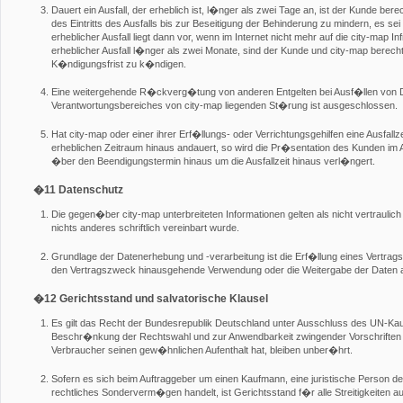
Dauert ein Ausfall, der erheblich ist, l�nger als zwei Tage an, ist der Kunde bere
des Eintritts des Ausfalls bis zur Beseitigung der Behinderung zu mindern, es sei
erheblicher Ausfall liegt dann vor, wenn im Internet nicht mehr auf die city-map I
erheblicher Ausfall l�nger als zwei Monate, sind der Kunde und city-map berechti
K�ndigungsfrist zu k�ndigen.
Eine weitergehende R�ckverg�tung von anderen Entgelten bei Ausf�llen von 
Verantwortungsbereiches von city-map liegenden St�rung ist ausgeschlossen.
Hat city-map oder einer ihrer Erf�llungs- oder Verrichtungsgehilfen eine Ausfall
erheblichen Zeitraum hinaus andauert, so wird die Pr�sentation des Kunden im A
�ber den Beendigungstermin hinaus um die Ausfallzeit hinaus verl�ngert.
�11 Datenschutz
Die gegen�ber city-map unterbreiteten Informationen gelten als nicht vertraulic
nichts anderes schriftlich vereinbart wurde.
Grundlage der Datenerhebung und -verarbeitung ist die Erf�llung eines Vertr
den Vertragszweck hinausgehende Verwendung oder die Weitergabe der Daten an Dr
�12 Gerichtsstand und salvatorische Klausel
Es gilt das Recht der Bundesrepublik Deutschland unter Ausschluss des UN-Kauf
Beschr�nkung der Rechtswahl und zur Anwendbarkeit zwingender Vorschriften 
Verbraucher seinen gew�hnlichen Aufenthalt hat, bleiben unber�hrt.
Sofern es sich beim Auftraggeber um einen Kaufmann, eine juristische Person de
rechtliches Sonderverm�gen handelt, ist Gerichtsstand f�r alle Streitigkeiten a