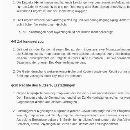
Die Entgelte f�r einmalige und laufende Leistungen werden, soweit im Auftrag ni
f�r ein Jahr im Voraus f�llig und per Rechnung oder Bankeinzug ohne Abzug be
laufenden Entgelte ist nur bei Bankeinzug m�glich.
Die Entgelte werden nach Auftragserteilung und Rechnungslegung f�llig. Andere
schriftlichen Vereinbarung m�glich.
Zu Teilleistungen oder K�rzungen ist der Kunde nicht berechtigt.
�9 Zahlungsverzug
Befindet sich der Kunde mit einem Betrag, der mindestens zwei Monatszahlungen
die Zahlung, ist city-map berechtigt, die vertragliche Leistung bis zur vollst�nd
diesem Fall verpflichtet, die Entgelte in voller H�he zu zahlen. Eine Wiederan
Bezahlung der offenen Betr�ge verlangt werden.
Die Geltendmachung weiterer Anspr�che und Kosten sowie das Recht zur fris
Zahlungsverzuges bleibt city-map vorbehalten.
�10 Rechte des Nutzers, Erstattungen
Gegen Anspr�che von city-map kann der Kunde nur mit unbestrittenen oder rec
Dem Kunden steht die Geltendmachung eines Zur�ckbehaltungsrechts nur wegen u
Gegenanspr�chen aus diesem Vertrag zu.
Leistungsverz�gerungen aufgrund h�herer Gewalt und aufgrund von Ereigniss
von city-map liegen und die city-map die Leistung erheblich erschweren oder un
Als solche Ereignisse gelten z.B. Streik, beh�rdliche Anordnungen, der Ausfa
Betreiber, sowie St�rungen im Bereich der Dienste der Leitungsanbieter.