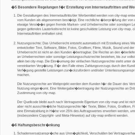
�5 Besondere Regelungen f�r Erstellung von Internetauftritten und We
Die Gestaltungen des Internetauftritts/der Werbemittel werden von city-map ent
vom Kunden als abgenommen best�tigt. Eine rechtliche �berpr�fung der von ci
etwaige Verst��e gegen fremde Marken- und Urheberrechte oder sonstigen Le
gegen geltendes Lauterkeitsrecht ist keine geschuldete Leistung von city-map. c
Internetauftritten enthalten sind.
Nutzungsrechte: Das Urheberrecht entsteht automatisch mit Erstellung eines W
entwickelter Text, Software, Bilder, Fotos, Grafiken, Filme, Musik, Sound und d
Urheberrecht ist nicht an den Kunden �bertragbar. Die Rechte an den �berliefe
an Urheberrechten oder sonstige Leistungsschutzrechte bestehen, bis zur voll
allein bei city-map. Die Einr�umung der einfachen Nutzungsrechte steht unter d
vereinbarten Verg�tung. F�r den Falle eines Zahlungsverzugs durch den Kunden
Verf�gung gestellte Leistungen zur�ckzufordern und/oder Unterlassungsans
machen.
Die Nutzungsrechte am Webprojekt werden dem Kunden f�r die Dauer des Vertra
Nutzung einger�umt. Eine Weitergabe/�bertragung der Nutzungsrechte an Dritte 
Zustimmung von city-map.
Der Quellcode bleibt auch nach Vertragsende Eigentum von city-map und ist nicht
aber nicht ausschlie�liche Nutzungsrechte f�r Texte, Bilder, Fotos, Grafiken
eine Einmalzahlung in H�he von 25% des Auftragswertes erworben werden, unt
(insbesondere Copyright- und Meta-Hinweise) auf city-map entfernt werden.
�6 Haftungsbeschr�nkung
Schadensersatzanspr�che aus Unm�glichkeit, Verschulden bei Vertragsverhan