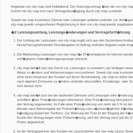
Angebote von city-map sind freibleibend. Der Nutzungsvertrag �ber die von city-m
kommt mit city-map erst nach Vertragsbest�tigung durch city-map zustande
Soweit city-map kostenlose Dienste oder Leistungen anbietet und/oder zur Verf�gung
city-map jeweils vorgesehenen Registrierung in dem von city-map jeweils angebote
�2 Leistungsumfang, Leistungs�nderungen und Vertragsfortf�hrung
Der Umfang der Leistungen von city-map ergibt sich aus den Systembeschreib
hierauf bezugnehmenden Einzelangaben im Auftrag und/oder Angebot sowie er
Die Webhosting-Leistungen von city-map f�r Pr�sentationen im Internet werden 
verf�gbaren Daten�bertragungswege erbracht.
city-map beh�lt sich das Recht vor, Leistungen zu erweitern, bei Vorliegen eine
Weise zu �ndern und Verbesserungen vorzunehmen. Soweit city-map kostenlose D
ohne einen Anspruch des Kunden auf deren Bereitstellung. city-map ist daher be
nach eigenem Ermessen zu �ndern und/oder einzustellen. Erstattungs- oder
sich daraus nicht.
city-map beh�lt sich bei den laufenden Diensten und Leistungen eine �nderung 
schriftlich �ber Preis�nderungen informieren. Eine Preis�nderung wird jedoch e
den Vertrag angewendet. Im Falle einer Preis�nderung von mehr als 5 % ist der 
Monats nach Bekanntgabe der Preiserh�hung zum n�chstm�glichen K�ndigung
K�ndigung bedarf der Textform. Zur Wahrung der Frist ist der Eingang der K�
Kunde den Vertrag wegen einer Preiserh�hung, wird der Vertrag noch auf der G
Preise abgewickelt.
Ist der Vertragspartner des Kunden ein Lizenznehmer des city-map Lizenz-Sys