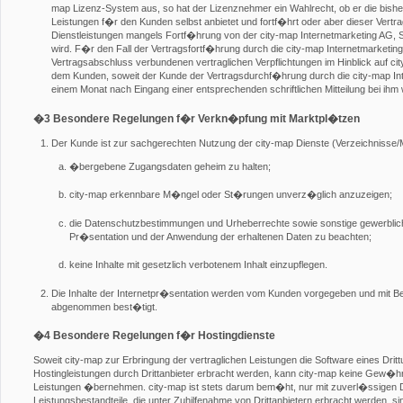
map Lizenz-System aus, so hat der Lizenznehmer ein Wahlrecht, ob er die bis
Leistungen f�r den Kunden selbst anbietet und fortf�hrt oder aber dieser Vertra
Dienstleistungen mangels Fortf�hrung von der city-map Internetmarketing AG, S
wird. F�r den Fall der Vertragsfortf�hrung durch die city-map Internetmarketi
Vertragsabschluss verbundenen vertraglichen Verpflichtungen im Hinblick auf 
dem Kunden, soweit der Kunde der Vertragsdurchf�hrung durch die city-map Inte
einem Monat nach Eingang einer entsprechenden schriftlichen Mitteilung bei ihm 
�3 Besondere Regelungen f�r Verkn�pfung mit Marktpl�tzen
Der Kunde ist zur sachgerechten Nutzung der city-map Dienste (Verzeichnisse/M
�bergebene Zugangsdaten geheim zu halten;
city-map erkennbare M�ngel oder St�rungen unverz�glich anzuzeigen;
die Datenschutzbestimmungen und Urheberrechte sowie sonstige gewerblich
Pr�sentation und der Anwendung der erhaltenen Daten zu beachten;
keine Inhalte mit gesetzlich verbotenem Inhalt einzupflegen.
Die Inhalte der Internetpr�sentation werden vom Kunden vorgegeben und mit B
abgenommen best�tigt.
�4 Besondere Regelungen f�r Hostingdienste
Soweit city-map zur Erbringung der vertraglichen Leistungen die Software eines Dr
Hostingleistungen durch Drittanbieter erbracht werden, kann city-map keine Gew�hr
Leistungen �bernehmen. city-map ist stets darum bem�ht, nur mit zuverl�ssigen 
Leistungsbestandteile, die unter Zuhilfenahme von Drittanbietern erbracht werden, si