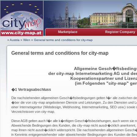
Marketplace
Register Company
» Austria
»
Wien
»
General terms and conditions for city-map
General terms and conditions for city-map
Allgemeine Gesch�ftsbedin
der city-map Internetmarketing AG und d
Kooperationspartner und Lize
(im Folgenden "city-map" ge
�1 Vertragsabschluss
Die nachstehenden allgemeinen Gesch�ftsbedingungen gelten f�r alle zwischen 
�ber die von city-map angebotenen Dienste und Leistungen. Zu den Diensten und L
einer Internetagentur (Webdesign, Webhosting, Internetmarketing, SEO usw.) sowie d
Verzeichnissen von city-map.
Diese AGB gelten auch f�r alle k�nftigen Gesch�ftsbeziehungen, auch wenn sie ni
Abweichende Bedingungen des Kunden, die city-map nicht ausdr�cklich anerkennt, s
map ihnen nicht ausdr�cklich widerspricht. Die nachstehenden allgemeinen Gesch
in Kenntnis entgegenstehender oder abweichender Bedingungen des Kunden die Best