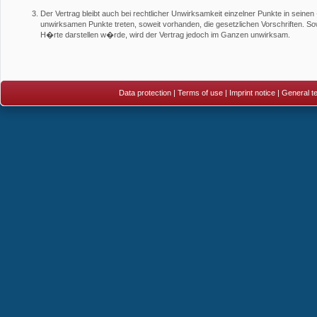
Der Vertrag bleibt auch bei rechtlicher Unwirksamkeit einzelner Punkte in seinen 
unwirksamen Punkte treten, soweit vorhanden, die gesetzlichen Vorschriften. So
H�rte darstellen w�rde, wird der Vertrag jedoch im Ganzen unwirksam.
Data protection
|
Terms of use
|
Imprint notice
|
General te