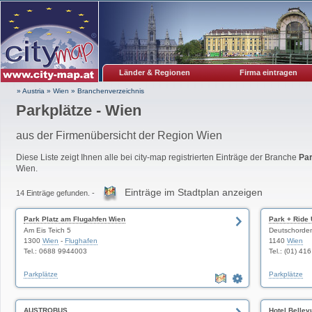
Länder & Regionen
Firma eintragen
» Austria
»
Wien
»
Branchenverzeichnis
Parkplätze - Wien
aus der Firmenübersicht der Region Wien
Diese Liste zeigt Ihnen alle bei city-map registrierten Einträge der Branche
Par
Wien.
Einträge im Stadtplan anzeigen
14 Einträge gefunden. -
Park Platz am Flugahfen Wien
Park + Ride 
Am Eis Teich 5
Deutschorde
1300
Wien
-
Flughafen
1140
Wien
Tel.: 0688 9944003
Tel.: (01) 41
Parkplätze
Parkplätze
AUSTROBUS
Hotel Bellev