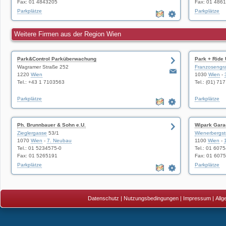
Fax: 01 4843205
Fax: 01 486
Parkplätze
Parkplätze
Weitere Firmen aus der Region Wien
Park&Control Parküberwachung
Park + Ride
Wagramer Straße 252
Franzosengr
1220
Wien
1030
Wien
-
Tel.: +43 1 7103563
Tel.: (01) 717
Parkplätze
Parkplätze
Ph. Brunnbauer & Sohn e.U.
Wipark Gar
Zieglergasse
53/1
Wienerbergs
1070
Wien
-
7. Neubau
1100
Wien
-
Tel.: 01 5234575-0
Tel.: 01 607
Fax: 01 5265191
Fax: 01 607
Parkplätze
Parkplätze
Datenschutz
|
Nutzungsbedingungen
|
Impressum
|
All