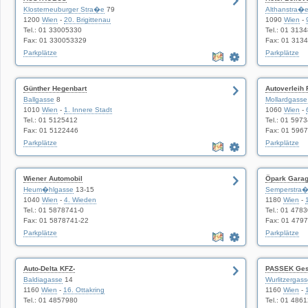
Klosterneuburger Stra�e
79
Althanstra�
1200
Wien
-
20. Brigittenau
1090
Wien
-
Tel.: 01 33005330
Tel.: 01 3134
Fax: 01 330053329
Fax: 01 313
Parkplätze
Parkplätze
Günther Hegenbart
Autoverleih F
Ballgasse
8
Mollardgasse
1010
Wien
-
1. Innere Stadt
1060
Wien
-
Tel.: 01 5125412
Tel.: 01 597
Fax: 01 5122446
Fax: 01 596
Parkplätze
Parkplätze
Wiener Automobil
Öpark Gara
Heum�hlgasse
13-15
Semperstra
1040
Wien
-
4. Wieden
1180
Wien
-
Tel.: 01 5878741-0
Tel.: 01 478
Fax: 01 5878741-22
Fax: 01 479
Parkplätze
Parkplätze
Auto-Delta KFZ-
PASSEK Ge
Baldiagasse
14
Wurlitzergas
1160
Wien
-
16. Ottakring
1160
Wien
-
Tel.: 01 4857980
Tel.: 01 486