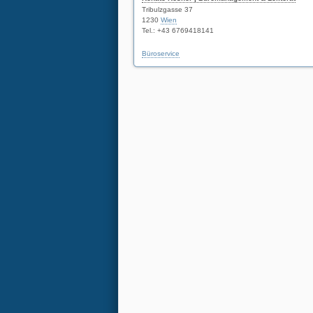
Tribulzgasse 37
1230
Wien
Tel.: +43 6769418141
Büroservice