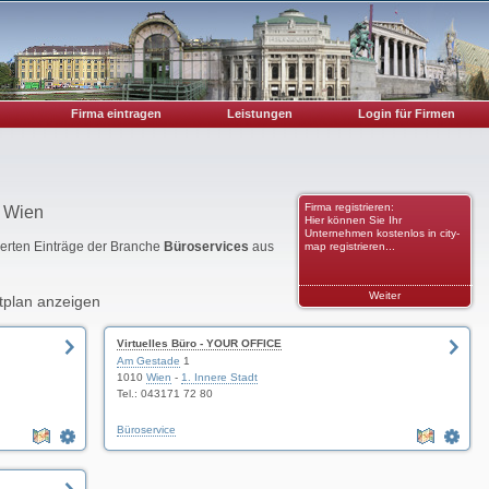
Firma eintragen
Leistungen
Login für Firmen
Firma registrieren:
n Wien
Hier können Sie Ihr
Unternehmen kostenlos in city-
rierten Einträge der Branche
Büroservices
aus
map registrieren...
Weiter
tplan anzeigen
Virtuelles Büro - YOUR OFFICE
Am Gestade
1
1010
Wien
-
1. Innere Stadt
Tel.: 043171 72 80
Büroservice