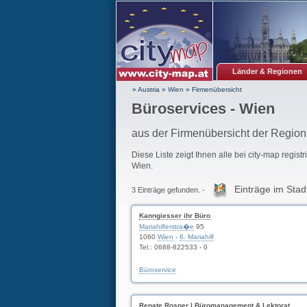
Länder & Regionen
» Austria
»
Wien
»
Firmenübersicht
Büroservices - Wien
aus der Firmenübersicht der Regio
Diese Liste zeigt Ihnen alle bei city-map regist
Wien.
Einträge im Stad
3 Einträge gefunden. -
Kanngiesser ihr Büro
Mariahilferstra�e
95
1060
Wien
-
6. Mariahilf
Tel.: 0688-822533 - 0
Büroservice
Renate Rosner | Büromanagement & Lektorat