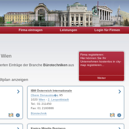
Firma eintragen
Leistungen
Login für Firmen
Firma registrieren:
n Wien
Hier können Sie Ihr
Unternehmen kostenlos in city-
rierten Einträge der Branche
Bürotechniken
aus
map registrieren...
Weiter
dtplan anzeigen
IBM Österreich Internationale
Obere Donaustra�e
95
1020
Wien
-
2. Leopoldstadt
Tel.: 01 211450
Fax: 01 2160886
Bürotechnik
Konica Minolta Business