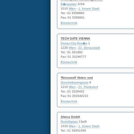
B�rseplatz
3/3/4
1010
Wien
-
1. Innere Stadt
Tel.: 01 5359860
Fax: 01 5359861
Bürotechnik
TECH GATE VIENNA
Donau-City-Stra�e
1
1220
Wien
-
22. Donaustadt
Tel.: 01 331960
Fax: 01 33196777
Bürotechnik
'Reisswolf' Akten- und
Guschelbauergasse
8
1210
Wien
-
21. Floridsdorf
Tel.: 01 2026402
Fax: 01 202640210
Bürotechnik
Altova GmbH
Rudolfsplatz
13a/9
1010
Wien
-
1. Innere Stadt
Tel.: 01 54551550