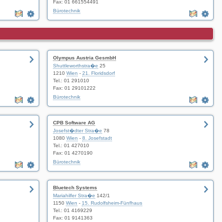
Fax: 01 661554491
Bürotechnik
Olympus Austria GesmbH
Shuttleworthstra�e
25
1210
Wien
-
21. Floridsdorf
Tel.: 01 291010
Fax: 01 29101222
Bürotechnik
CPB Software AG
Josefst�dter Stra�e
78
1080
Wien
-
8. Josefstadt
Tel.: 01 427010
Fax: 01 4270190
Bürotechnik
Bluetech Systems
Mariahilfer Stra�e
142/1
1150
Wien
-
15. Rudolfsheim-Fünfhaus
Tel.: 01 4169229
Fax: 01 9141363