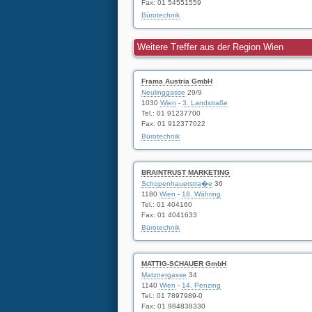
Fax: 01 54551559
Bürotechnik
Weitere Treffer aus der Region Wien
Frama Austria GmbH
Neulinggasse
29/9
1030
Wien
-
3. Landstraße
Tel.: 01 91237700
Fax: 01 912377022
Bürotechnik
BRAINTRUST MARKETING
Schopenhauerstra�e
36
1180
Wien
-
18. Währing
Tel.: 01 404160
Fax: 01 4041633
Bürotechnik
MATTIG-SCHAUER GmbH
Matznergasse
34
1140
Wien
-
14. Penzing
Tel.: 01 7897989-0
Fax: 01 984838330