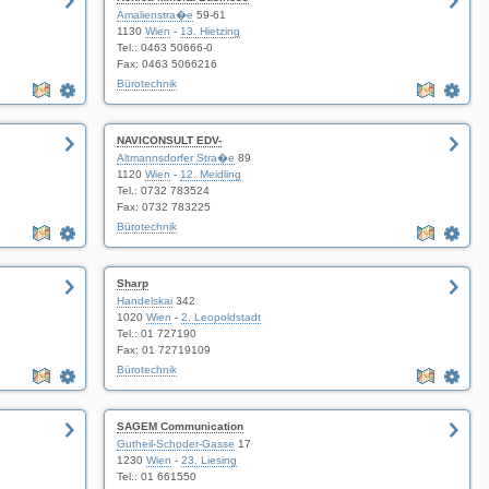
Amalienstra�e
59-61
1130
Wien
-
13. Hietzing
Tel.: 0463 50666-0
Fax: 0463 5066216
Bürotechnik
NAVICONSULT EDV-
Altmannsdorfer Stra�e
89
1120
Wien
-
12. Meidling
Tel.: 0732 783524
Fax: 0732 783225
Bürotechnik
Sharp
Handelskai
342
1020
Wien
-
2. Leopoldstadt
Tel.: 01 727190
Fax: 01 72719109
Bürotechnik
SAGEM Communication
Gutheil-Schoder-Gasse
17
1230
Wien
-
23. Liesing
Tel.: 01 661550