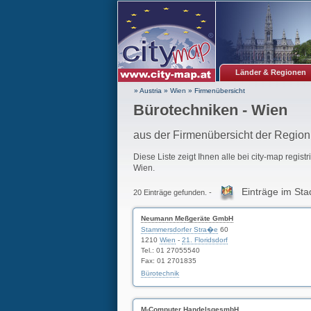
Länder & Regionen
» Austria
»
Wien
»
Firmenübersicht
Bürotechniken - Wien
aus der Firmenübersicht der Regio
Diese Liste zeigt Ihnen alle bei city-map regist
Wien.
Einträge im Sta
20 Einträge gefunden. -
Neumann Meßgeräte GmbH
Stammersdorfer Stra�e
60
1210
Wien
-
21. Floridsdorf
Tel.: 01 27055540
Fax: 01 2701835
Bürotechnik
M-Computer HandelsgesmbH