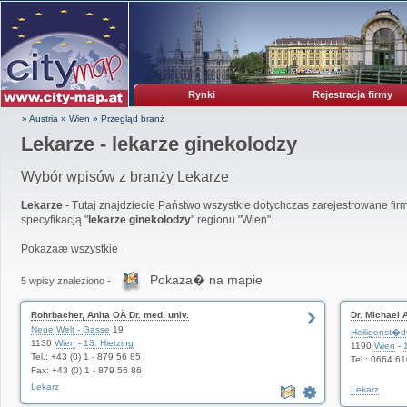
Rynki
Rejestracja firmy
» Austria
»
Wien
»
Przegląd branż
Lekarze - lekarze ginekolodzy
Wybór wpisów z branży Lekarze
Lekarze
- Tutaj znajdziecie Państwo wszystkie dotychczas zarejestrowane firm
specyfikacją "
lekarze ginekolodzy
" regionu "Wien".
Pokazaæ wszystkie
Pokaza� na mapie
5 wpisy znaleziono -
Rohrbacher, Anita OÄ Dr. med. univ.
Dr. Michael 
Neue Welt - Gasse
19
Schwangersc
Heiligenst�d
1130
Wien
-
13. Hietzing
1190
Wien
-
Tel.: +43 (0) 1 - 879 56 85
Tel.: 0664 6
Fax: +43 (0) 1 - 879 56 86
Lekarz
Lekarz