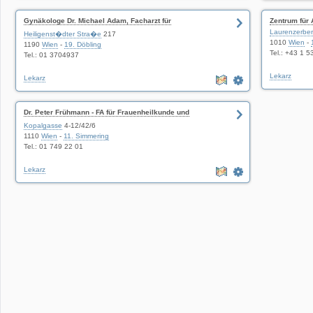
Gynäkologe Dr. Michael Adam, Facharzt für
Zentrum für 
Frauenheilkunde
Laurenzerbe
Heiligenst�dter Stra�e
217
1010
Wien
-
1190
Wien
-
19. Döbling
Tel.: +43 1 
Tel.: 01 3704937
Lekarz
Lekarz
Dr. Peter Frühmann - FA für Frauenheilkunde und
Geburtshilfe
Kopalgasse
4-12/42/6
1110
Wien
-
11. Simmering
Tel.: 01 749 22 01
Lekarz