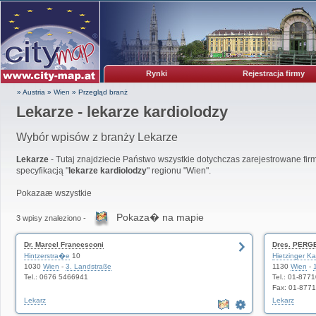
Rynki
Rejestracja firmy
» Austria
»
Wien
»
Przegląd branż
Lekarze - lekarze kardiolodzy
Wybór wpisów z branży Lekarze
Lekarze
- Tutaj znajdziecie Państwo wszystkie dotychczas zarejestrowane firm
specyfikacją "
lekarze kardiolodzy
" regionu "Wien".
Pokazaæ wszystkie
Pokaza� na mapie
3 wpisy znaleziono -
Dr. Marcel Francesconi
Dres. PERG
Hintzerstra�e
10
Hietzinger Ka
1030
Wien
-
3. Landstraße
1130
Wien
-
Tel.: 0676 5466941
Tel.: 01-877
Fax: 01-877
Lekarz
Lekarz