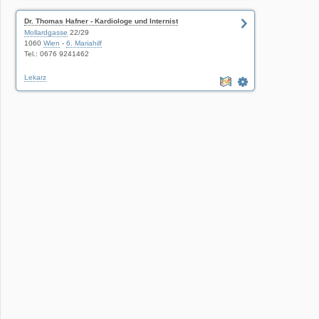
Dr. Thomas Hafner - Kardiologe und Internist
Mollardgasse
22/29
1060
Wien
-
6. Mariahilf
Tel.: 0676 9241462
Lekarz