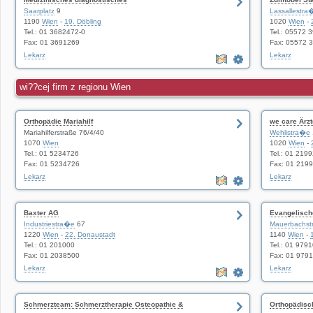
Saarplatz
9
Lassallestra
1190
Wien
-
19. Döbling
1020
Wien
-
Tel.: 01 3682472-0
Tel.: 05572 
Fax: 01 3691269
Fax: 05572 
Lekarz
Lekarz
wi??cej firm z regionu Wien
Orthopädie Mariahilf
we care Ärz
Mariahilferstraße 76/4/40
Wehlistra�e
1070
Wien
1020
Wien
-
Tel.: 01 5234726
Tel.: 01 219
Fax: 01 5234726
Fax: 01 219
Lekarz
Lekarz
Baxter AG
Evangelisch
Industriestra�e
67
Mauerbachs
1220
Wien
-
22. Donaustadt
1140
Wien
-
Tel.: 01 201000
Tel.: 01 979
Fax: 01 2038500
Fax: 01 979
Lekarz
Lekarz
Schmerzteam: Schmerztherapie Osteopathie &
Orthopädisc