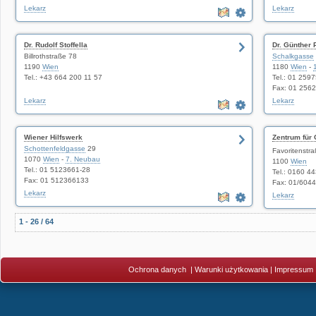
Lekarz
Lekarz
Dr. Rudolf Stoffella
Dr. Günther
Billrothstraße 78
Schalkgasse
1190
Wien
1180
Wien
-
Tel.: +43 664 200 11 57
Tel.: 01 259
Fax: 01 256
Lekarz
Lekarz
Wiener Hilfswerk
Zentrum für 
Schottenfeldgasse
29
Doz. Dr. Brig
Favoritenstr
1070
Wien
-
7. Neubau
1100
Wien
Tel.: 01 5123661-28
Tel.: 0160 4
Fax: 01 512366133
Fax: 01/604
Lekarz
Lekarz
1 - 26 / 64
Ochrona danych
|
Warunki użytkowania
|
Impressum