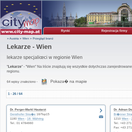
Rynki
Rejestracja firmy
» Austria
»
Wien
»
Przegląd branż
Lekarze - Wien
lekarze specjaliœci w regionie Wien
"
Lekarze
" - "Wien" Na liście znajdują się wszystkie dotychczas zarejestrowane
regionu.
Pokaza� na mapie
64 wpisy znaleziono -
1 - 26 / 64
Dr. Perger-Markl Hautarzt
Dr. Adnan D
Gersthofer Stra�e
16/Top15
Br�nner St
1180
Wien
-
18. Währing
1210
Wien
-
Tel.: 01 4784660
Tel.: +43 271
Fax: +43 271