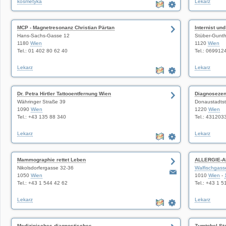
kosmetyka
Lekarz
MCP - Magnetresonanz Christian Pärtan
Internist un
Hans-Sachs-Gasse 12
Stüber-Gunt
1180
Wien
1120
Wien
Tel.: 01 402 80 62 40
Tel.: 06991
Lekarz
Lekarz
Dr. Petra Hirtler Tattooentfernung Wien
Diagnosezen
Währinger Straße 39
Donaustadtst
1090
Wien
1220
Wien
Tel.: +43 135 88 340
Tel.: 431203
Lekarz
Lekarz
Mammographie rettet Leben
ALLERGIE-A
Nikolsdorfergasse 32-36
Walfischgass
1050
Wien
1010
Wien
-
Tel.: +43 1 544 42 62
Tel.: +43 1 
Lekarz
Lekarz
Medizinisches diagnostisches
Zumtobel St