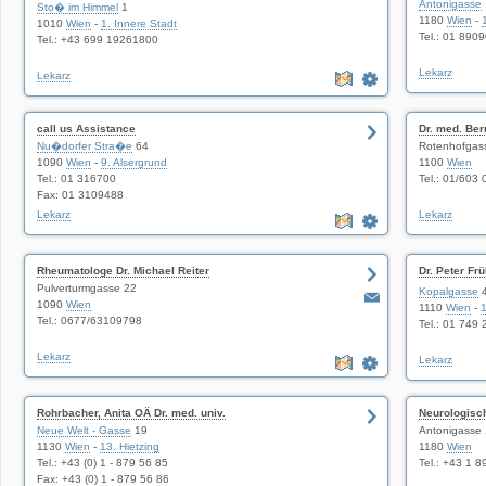
Massage Praxis Wien
Antonigasse
Sto� im Himmel
1
1180
Wien
-
1010
Wien
-
1. Innere Stadt
Tel.: 01 890
Tel.: +43 699 19261800
Lekarz
Lekarz
call us Assistance
Dr. med. Ber
Nu�dorfer Stra�e
64
Rotenhofgas
1090
Wien
-
9. Alsergrund
1100
Wien
Tel.: 01 316700
Tel.: 01/603 
Fax: 01 3109488
Lekarz
Lekarz
Rheumatologe Dr. Michael Reiter
Dr. Peter Fr
Pulverturmgasse 22
Geburtshilfe
Kopalgasse
4
1090
Wien
1110
Wien
-
1
Tel.: 0677/63109798
Tel.: 01 749 
Lekarz
Lekarz
Rohrbacher, Anita OÄ Dr. med. univ.
Neurologisc
Neue Welt - Gasse
19
Antonigasse 
1130
Wien
-
13. Hietzing
1180
Wien
Tel.: +43 (0) 1 - 879 56 85
Tel.: +43 1 
Fax: +43 (0) 1 - 879 56 86