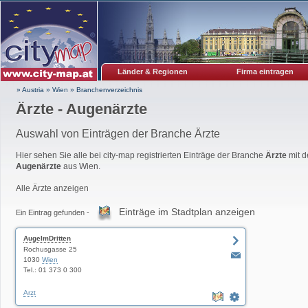
Länder & Regionen
Firma eintragen
» Austria
»
Wien
»
Branchenverzeichnis
Ärzte - Augenärzte
Auswahl von Einträgen der Branche Ärzte
Hier sehen Sie alle bei city-map registrierten Einträge der Branche
Ärzte
mit d
Augenärzte
aus Wien.
Alle Ärzte anzeigen
Einträge im Stadtplan anzeigen
Ein Eintrag gefunden -
AugeImDritten
Rochusgasse 25
1030
Wien
Tel.: 01 373 0 300
Arzt