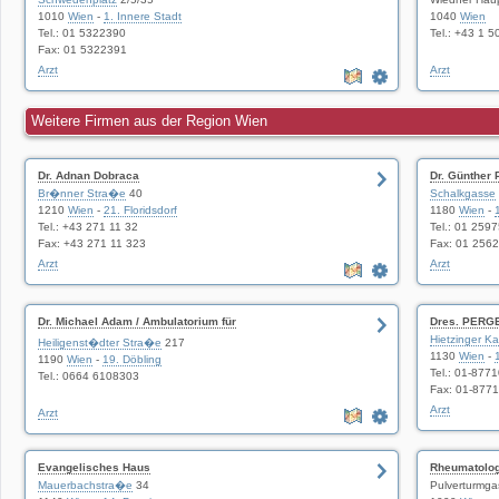
1010
Wien
-
1. Innere Stadt
1040
Wien
Tel.: 01 5322390
Tel.: +43 1 5
Fax: 01 5322391
Arzt
Arzt
Weitere Firmen aus der Region Wien
Dr. Adnan Dobraca
Dr. Günther
Br�nner Stra�e
40
Schalkgasse
1210
Wien
-
21. Floridsdorf
1180
Wien
-
Tel.: +43 271 11 32
Tel.: 01 259
Fax: +43 271 11 323
Fax: 01 256
Arzt
Arzt
Dr. Michael Adam / Ambulatorium für
Dres. PERG
Schwangerschaftsabbruch und Abtreibung
Hietzinger Ka
Heiligenst�dter Stra�e
217
1130
Wien
-
1190
Wien
-
19. Döbling
Tel.: 01-877
Tel.: 0664 6108303
Fax: 01-877
Arzt
Arzt
Evangelisches Haus
Rheumatologe
Mauerbachstra�e
34
Pulverturmga