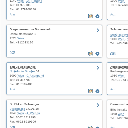
1140
Wien
-
14. Penzing
1090
Wien
Tel.: 01 9791083
Tel.: 0677/6
Fax: 01 979108330
Arzt
Arzt
Diagnosezentrum Donaustadt
Schmerzteam
Donaustadtstraße 1
Massage Pra
Sto� im Him
1220
Wien
1010
Wien
-
Tel.: 4312033126
Tel.: +43 69
Arzt
Arzt
call us Assistance
AugeImDritt
Nu�dorfer Stra�e
64
Rochusgasse
1090
Wien
-
9. Alsergrund
1030
Wien
Tel.: 01 316700
Tel.: 01 373 
Fax: 01 3109488
Arzt
Arzt
Dr. Ekkart Schwaiger
Gemeinschaft
Viktorgasse
14/1/1/16
David Fengl
Billrothstraße
1040
Wien
-
4. Wieden
1190
Wien
Tel.: 0662 8219190
Tel.: +4367
Fax: 0662 8219196
Arzt
Arzt