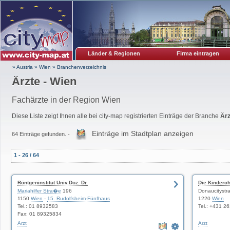
Länder & Regionen
Firma eintragen
» Austria
»
Wien
»
Branchenverzeichnis
Ärzte - Wien
Fachärzte in der Region Wien
Diese Liste zeigt Ihnen alle bei city-map registrierten Einträge der Branche
Ärz
Einträge im Stadtplan anzeigen
64 Einträge gefunden. -
1 - 26 / 64
Röntgeninstitut Univ.Doz. Dr.
Die Kinderch
Mariahilfer Stra�e
196
Donaucitystr
1150
Wien
-
15. Rudolfsheim-Fünfhaus
1220
Wien
Tel.: 01 8932583
Tel.: +431 2
Fax: 01 89325834
Arzt
Arzt