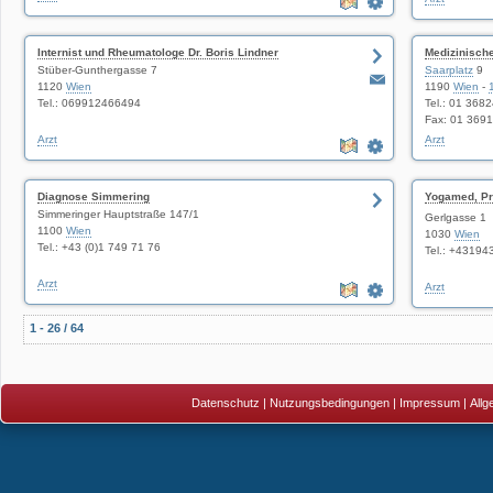
Internist und Rheumatologe Dr. Boris Lindner
Medizinisch
Stüber-Gunthergasse 7
Saarplatz
9
1120
Wien
1190
Wien
-
Tel.: 069912466494
Tel.: 01 368
Fax: 01 369
Arzt
Arzt
Diagnose Simmering
Yogamed, Pr
Simmeringer Hauptstraße 147/1
ganzheitlich
Gerlgasse 1
1100
Wien
1030
Wien
Tel.: +43 (0)1 749 71 76
Tel.: +4319
Arzt
Arzt
1 - 26 / 64
Datenschutz
|
Nutzungsbedingungen
|
Impressum
|
All