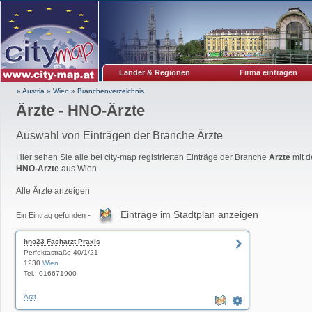
Länder & Regionen
Firma eintragen
» Austria
»
Wien
»
Branchenverzeichnis
Ärzte - HNO-Ärzte
Auswahl von Einträgen der Branche Ärzte
Hier sehen Sie alle bei city-map registrierten Einträge der Branche
Ärzte
mit d
HNO-Ärzte
aus Wien.
Alle Ärzte anzeigen
Einträge im Stadtplan anzeigen
Ein Eintrag gefunden -
hno23 Facharzt Praxis
Perfektastraße 40/1/21
1230
Wien
Tel.: 016671900
Arzt