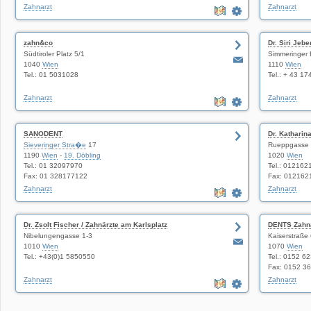
Zahnarzt
Zahnarzt
zahn&co
Dr. Siri Jeb
Südtiroler Platz 5/1
Simmeringer 
1040
Wien
1110
Wien
Tel.: 01 5031028
Tel.: + 43 1
Zahnarzt
Zahnarzt
SANODENT
Dr. Katharina
Sieveringer Stra�e
17
Rueppgasse 
1190
Wien
-
19. Döbling
1020
Wien
Tel.: 01 32097970
Tel.: 012162
Fax: 01 328177122
Fax: 012162
Zahnarzt
Zahnarzt
Dr. Zsolt Fischer / Zahnärzte am Karlsplatz
DENTS Zahnä
Nibelungengasse 1-3
Kaiserstraße
1010
Wien
1070
Wien
Tel.: +43(0)1 5850550
Tel.: 0152 6
Fax: 0152 3
Zahnarzt
Zahnarzt