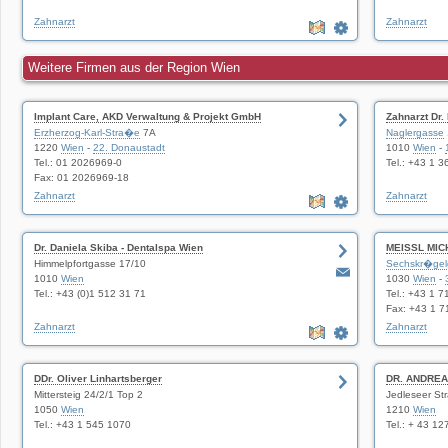
Zahnarzt
Zahnarzt
Weitere Firmen aus der Region Wien
Implant Care, AKD Verwaltung & Projekt GmbH
Zahnarzt Dr.
Erzherzog-Karl-Stra�e
7A
Naglergasse
1220
Wien
-
22. Donaustadt
1010
Wien
-
Tel.: 01 2026969-0
Tel.: +43 1 
Fax: 01 2026969-18
Zahnarzt
Zahnarzt
Dr. Daniela Skiba - Dentalspa Wien
MEISSL MIC
Himmelpfortgasse 17/10
Sechskr�gel
1010
Wien
1030
Wien
-
Tel.: +43 (0)1 512 31 71
Tel.: +43 1 
Fax: +43 1 
Zahnarzt
Zahnarzt
DDr. Oliver Linhartsberger
DR. ANDRE
Mittersteig 24/2/1 Top 2
Jedleseer St
1050
Wien
1210
Wien
Tel.: +43 1 545 1070
Tel.: + 43 1