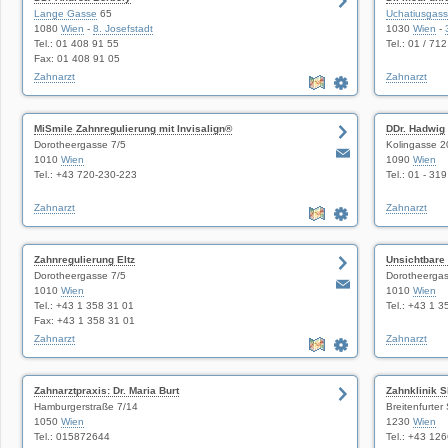
Lange Gasse
65
Uchatiusgas
1080
Wien
-
8. Josefstadt
1030
Wien
-
Tel.: 01 408 91 55
Tel.: 01 / 71
Fax: 01 408 91 05
Zahnarzt
Zahnarzt
MiSmile Zahnregulierung mit Invisalign®
DDr. Hadwig
Dorotheergasse 7/5
Kolingasse 2
1010
Wien
1090
Wien
Tel.: +43 720-230-223
Tel.: 01 - 31
Zahnarzt
Zahnarzt
Zahnregulierung Eltz
Unsichtbare
Dorotheergasse 7/5
Dorotheergas
1010
Wien
1010
Wien
Tel.: +43 1 358 31 01
Tel.: +43 1 3
Fax: +43 1 358 31 01
Zahnarzt
Zahnarzt
Zahnarztpraxis: Dr. Maria Burt
Zahnklinik S
Hamburgerstraße 7/14
Breitenfurter
1050
Wien
1230
Wien
Tel.: 015872644
Tel.: +43 12