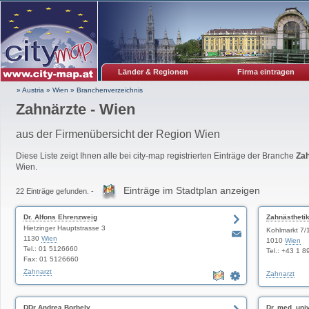
Länder & Regionen
Firma eintragen
» Austria
»
Wien
»
Branchenverzeichnis
Zahnärzte - Wien
aus der Firmenübersicht der Region Wien
Diese Liste zeigt Ihnen alle bei city-map registrierten Einträge der Branche
Zah
Wien.
Einträge im Stadtplan anzeigen
22 Einträge gefunden. -
Dr. Alfons Ehrenzweig
Zahnästhetik
Hietzinger Hauptstrasse 3
Harald Fahr
Kohlmarkt 7/
1130
Wien
1010
Wien
Tel.: 01 5126660
Tel.: +43 1 
Fax: 01 5126660
Zahnarzt
Zahnarzt
DDr Andrea Borbely
Dr. med. uni