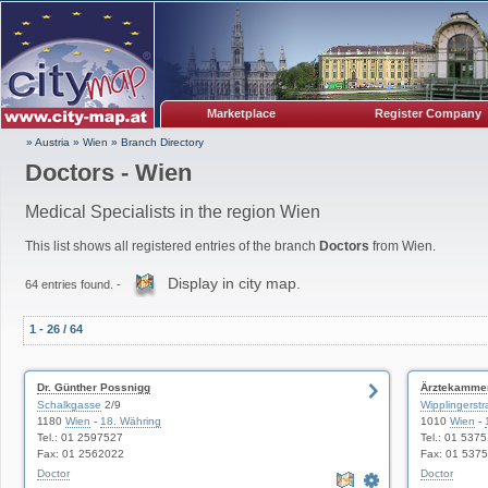
Marketplace
Register Company
» Austria
»
Wien
»
Branch Directory
Doctors - Wien
Medical Specialists in the region Wien
This list shows all registered entries of the branch
Doctors
from Wien.
Display in city map.
64 entries found. -
1 - 26 / 64
Dr. Günther Possnigg
Ärztekammer 
Schalkgasse
2/9
Wipplingerst
1180
Wien
-
18. Währing
1010
Wien
-
Tel.: 01 2597527
Tel.: 01 537
Fax: 01 2562022
Fax: 01 537
Doctor
Doctor