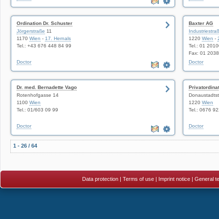
Ordination Dr. Schuster
Baxter AG
Jörgerstraße
11
Industriestra
1170
Wien
-
17. Hernals
1220
Wien
-
Tel.: +43 676 448 84 99
Tel.: 01 201
Fax: 01 203
Doctor
Doctor
Dr. med. Bernadette Vago
Privatordina
Rotenhofgasse 14
Donaustadtst
1100
Wien
1220
Wien
Tel.: 01/603 09 99
Tel.: 0676 9
Doctor
Doctor
1 - 26 / 64
Data protection
|
Terms of use
|
Imprint notice
|
General te