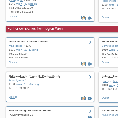
Heiligenstädt
1040
Wien
-
4. Wieden
1190
Wien
-
Tel.: 0662 8219190
Tel.: 0664 6
Fax: 0662 8219196
Doctor
Doctor
Further companies from region Wien
Proksch Inst. Sonderkrankenh.
Trend Kosme
Mackgasse
7-11/9
Schwedenpla
1230
Wien
-
23. Liesing
1010
Wien
-
Tel.: 01 88010
Tel.: 01 532
Fax: 01 8801077
Fax: 01 532
Doctor
Doctor
Orthopädische Praxis Dr. Markus Serek
Schmerzteam
Antonigasse
1
Massage Pra
Stoß im Himm
1180
Wien
-
18. Währing
1010
Wien
-
Tel.: 01 8909001
Tel.: +43 69
Doctor
Doctor
Rheumatologe Dr. Michael Reiter
call us Assi
Pulverturmgasse 22
Nußdorfer St