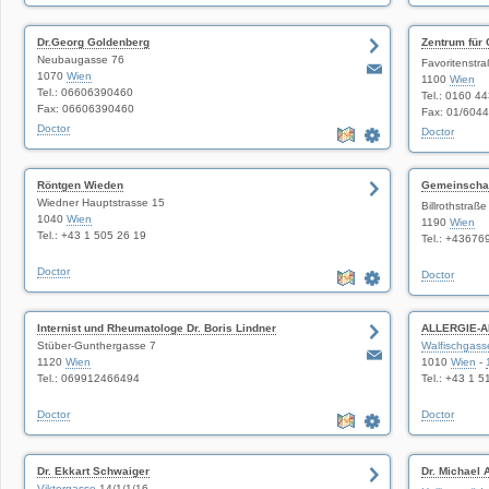
Dr.Georg Goldenberg
Zentrum für 
Neubaugasse 76
Doz. Dr. Brig
Favoritenstr
1070
Wien
1100
Wien
Tel.: 06606390460
Tel.: 0160 4
Fax: 06606390460
Fax: 01/604
Doctor
Doctor
Röntgen Wieden
Gemeinschaft
Wiedner Hauptstrasse 15
David Fengl
Billrothstraße
1040
Wien
1190
Wien
Tel.: +43 1 505 26 19
Tel.: +4367
Doctor
Doctor
Internist und Rheumatologe Dr. Boris Lindner
ALLERGIE-A
Stüber-Gunthergasse 7
Walfischgass
1120
Wien
1010
Wien
-
Tel.: 069912466494
Tel.: +43 1 
Doctor
Doctor
Dr. Ekkart Schwaiger
Dr. Michael 
Viktorgasse
14/1/1/16
Schwangersc