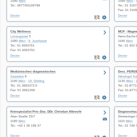
1090
Wien
1090
Wien
-
Tel.: 0677/63109798
Tel.: 01 316
Fax: 01 310
Doctor
Doctor
City Wellness
MCP - Magne
Lenaugasse
5
Hans-Sachs-
1080
Wien
-
8. Josefstadt
1180
Wien
Tel.: 01 4063761
Tel.: 01 402 
Fax: 01 4063761
Doctor
Doctor
Medizinisches diagnostisches
Dres. PERG
Saarplatz
9
Hietzinger Ka
1190
Wien
-
19. Döbling
1130
Wien
-
Tel.: 01 3682472-0
Tel.: 01-877
Fax: 01 3691269
Fax: 01-877
Doctor
Doctor
Kniespezialist Priv.-Doz. DDr. Christian Albrecht
Diagnosehau
Alser Straße 25/7
Simmeringer 
1180
Wien
1110
Wien
Tel.: +43 1 36 199 37
Tel.: 01 749 
Doctor
Doctor